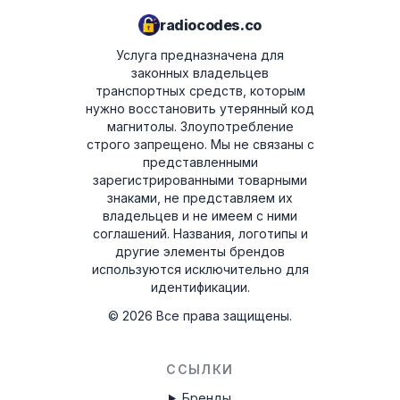
после оплаты. Расчётный срок будет
TCAAA0693J2098
radiocodes.co
указан в сводке заказа на следующем
TVPQN14640E50V
шаге.
Услуга предназначена для
законных владельцев
T00AM2221T0368
транспортных средств, которым
нужно восстановить утерянный код
T19QN202213382
магнитолы. Злоупотребление
строго запрещено.
Мы не связаны с
T0MYD334011268
представленными
зарегистрированными товарными
T00BE317750123
знаками, не представляем их
владельцев и не имеем с ними
6802BD061074902
соглашений. Названия, логотипы и
другие элементы брендов
T0012010272666
используются исключительно для
идентификации.
T00713271P0162
©
2026
Все права защищены.
A2C3847850100002051
B40911748B
ССЫЛКИ
TQN1882123EA
Бренды