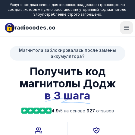
Услуга предназначена для законных владельцев транспортных
средств, которым нужно восстановить утерянный код магнитолы.
Злоупотребление строго запрещено.
radiocodes.co
Ope
Магнитола заблокировалась после замены
аккумулятора?
Получить код
магнитолы Додж
в 3 шага
4.9
/5 на основе
927
отзывов