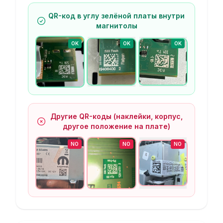
QR-код в углу зелёной платы внутри
магнитолы
OK
OK
OK
Другие QR-коды (наклейки, корпус,
другое положение на плате)
NO
NO
NO