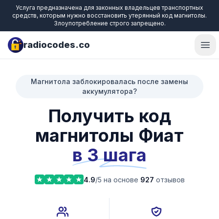
Услуга предназначена для законных владельцев транспортных
средств, которым нужно восстановить утерянный код магнитолы.
Злоупотребление строго запрещено.
radiocodes.co
Ope
Магнитола заблокировалась после замены
аккумулятора?
Получить код
магнитолы Фиат
в 3 шага
4.9
/5 на основе
927
отзывов