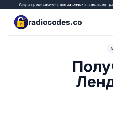
Услуга предназначена для законных владельцев тр
radiocodes.co
М
Полу
Ленд