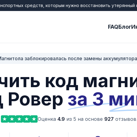
анспортных средств, которым нужно восстановить утерянный 
FAQ
Блог
И
агнитола заблокировалась после замены аккумулятор
чить код магн
 Ровер
за 3 м
Оценка
4.9
из 5 на основе
927
отзывов