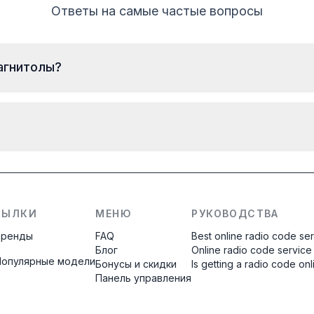
Ответы на самые частые вопросы
агнитолы?
Чтобы найти серийный номер магнитолы Ленд Ровер,
снимите её и прочитайте данные с наклейки на
корпусе. Обычно серийный номер расположен над
штрихкодом или под ним. Примеры:
Код будет передан
мгновенно
после
M328991
IAM001786
оформления заказа, независимо от
времени суток.
СЫЛКИ
МЕНЮ
РУКОВОДСТВА
Бренды
FAQ
Best online radio code se
Блог
Online radio code service
Популярные модели
Бонусы и скидки
Is getting a radio code on
Панель управления