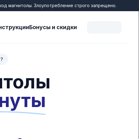
код магнитолы. Злоупотребление строго запрещено.
нструкции
Бонусы и скидки
а?
итолы
инуты