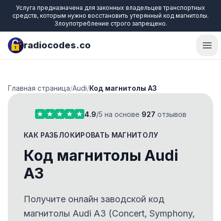
Услуга предназначена для законных владельцев транспортных
средств, которым нужно восстановить утерянный код магнитолы.
Злоупотребление строго запрещено.
radiocodes.co
Ope
Главная страница
/
Audi
/
Код магнитолы A3
4.9
/5 на основе
927
отзывов
КАК РАЗБЛОКИРОВАТЬ МАГНИТОЛУ
Код магнитолы Audi
A3
Получите онлайн заводской код
магнитолы Audi A3 (Concert, Symphony,