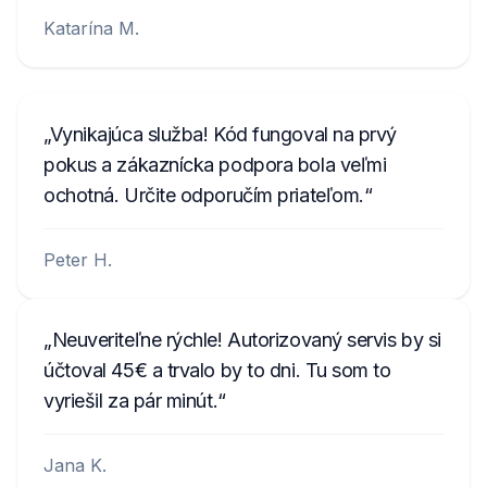
prepínať medzi dvoma obrazovkami.
Katarína M.
Displej sa bude prepínať medzi dvoma
obrazovkami: U s prvými 4 číslicami
sériového čísla (napríklad U2200) a L s
poslednými 4 číslicami sériového čísla
Vynikajúca služba! Kód fungoval na prvý
(napríklad L0055).
pokus a zákaznícka podpora bola veľmi
Zaznamenajte si 8 číslic s vynechaním
ochotná. Určite odporučím priateľom.
písmen U a L - to je vaše sériové číslo rádia.
Na získanie kódu ho zadajte do formulára
Peter H.
vyššie.
Ak nie je možné čítať sériové číslo z
Neuveriteľne rýchle! Autorizovaný servis by si
obrazovky rádia, je potrebná demontáž a
účtoval 45€ a trvalo by to dni. Tu som to
prečítanie kódu z etikety na púzdre.
vyriešil za pár minút.
Príklady čísel:
542533, 10014744, U1001
L4744, GEB29013851, 954LR052,
Jana K.
FBPE066260EW, BJ001841,