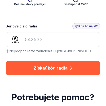
Bez návštevy predajcu
Dostupnosť 24/7
Získať kód rádia
Sériové číslo rádia
Kde ho nájsť?
Nepodporujeme zariadenia Fujitsu a JVCKENWOOD.
Získať kód rádia
Potrebujete pomoc?