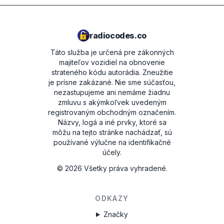
radiocodes.co
Táto služba je určená pre zákonných
majiteľov vozidiel na obnovenie
strateného kódu autorádia. Zneužitie
je prísne zakázané.
Nie sme súčasťou,
nezastupujeme ani nemáme žiadnu
zmluvu s akýmkoľvek uvedeným
registrovaným obchodným označením.
Názvy, logá a iné prvky, ktoré sa
môžu na tejto stránke nachádzať, sú
používané výlučne na identifikačné
účely.
©
2026
Všetky práva vyhradené.
ODKAZY
Značky