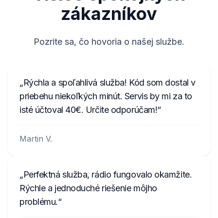
zákazníkov
(napríklad L0055).
Zaznamenajte si 8 číslic s vynechaním
písmen U a L - to je vaše sériové číslo rádia.
Pozrite sa, čo hovoria o našej službe.
Na získanie kódu ho zadajte do formulára
vyššie.
Rýchla a spoľahlivá služba! Kód som dostal v
Acura TL 2003 - 2007
priebehu niekoľkých minút. Servis by mi za to
isté účtoval 40€. Určite odporúčam!
Otočte zapaľovanie do polohy ACC (I).
Zapnite rádio a uistite sa, že na displeji sa
zobrazuje správa "CODE". Ak túto správu
Martin V.
nevidíte, vyberte poistku na 1 minútu a
potom sa vráťte k kroku 1.
Vypnite zariadenie.
Perfektná služba, rádio fungovalo okamžite.
Stlačte a držte horné polovice tlačidiel
Rýchle a jednoduché riešenie môjho
SEEK/SKIP a CH/DISC, potom stlačte a
problému.
uvoľnite tlačidlo PWR/VOL. Displej sa bude