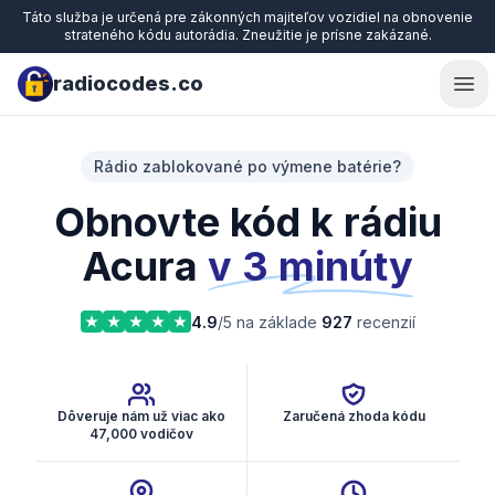
Táto služba je určená pre zákonných majiteľov vozidiel na obnovenie
strateného kódu autorádia. Zneužitie je prísne zakázané.
radiocodes.co
Ope
Rádio zablokované po výmene batérie?
Obnovte kód k rádiu
Acura
v 3 minúty
4.9
/5 na základe
927
recenzií
Dôveruje nám už viac ako
Zaručená zhoda kódu
47,000 vodičov