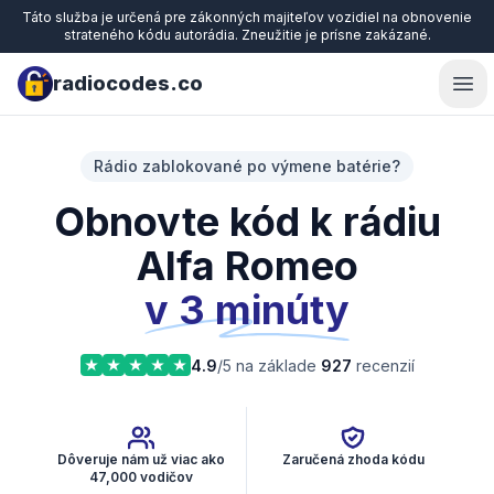
Táto služba je určená pre zákonných majiteľov vozidiel na obnovenie
strateného kódu autorádia. Zneužitie je prísne zakázané.
radiocodes.co
Ope
Rádio zablokované po výmene batérie?
Obnovte kód k rádiu
Alfa Romeo
v 3 minúty
4.9
/5 na základe
927
recenzií
Dôveruje nám už viac ako
Zaručená zhoda kódu
47,000 vodičov