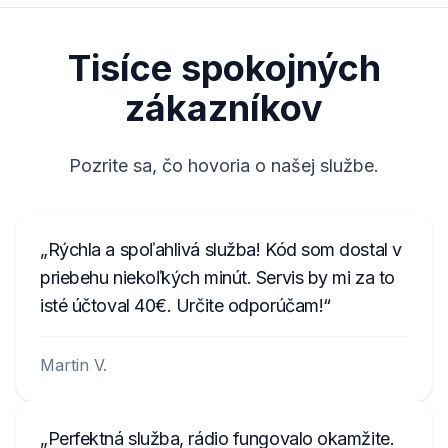
M117844
Tisíce spokojných
90145
zákazníkov
TVPQN2966H0123
T00BE174690622
Pozrite sa, čo hovoria o našej službe.
E1994
АЗС023142000100003534
Rýchla a spoľahlivá služba! Kód som dostal v
1023R123456
priebehu niekoľkých minút. Servis by mi za to
FA0926T1200576
isté účtoval 40€. Určite odporúčam!
ANA008111
Martin V.
Perfektná služba, rádio fungovalo okamžite.