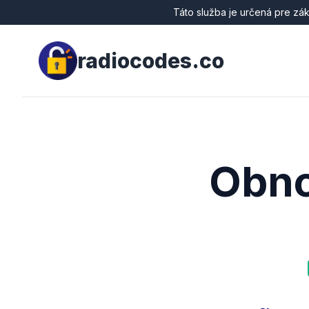
Táto služba je určená pre zák
radiocodes.co
Obno