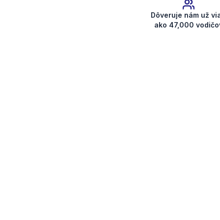
Dôveruje nám už vi
ako 47,000 vodičo
Získať kód rádia