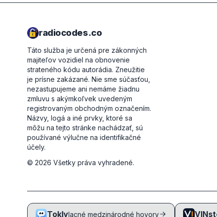
radiocodes.co
Táto služba je určená pre zákonných
majiteľov vozidiel na obnovenie
strateného kódu autorádia. Zneužitie
je prísne zakázané.
Nie sme súčasťou,
nezastupujeme ani nemáme žiadnu
zmluvu s akýmkoľvek uvedeným
registrovaným obchodným označením.
Názvy, logá a iné prvky, ktoré sa
môžu na tejto stránke nachádzať, sú
používané výlučne na identifikačné
účely.
©
2026
Všetky práva vyhradené.
Tokly
VINst
lacné medzinárodné hovory