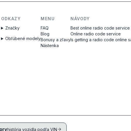
ODKAZY
MENU
NÁVODY
Značky
FAQ
Best online radio code service
Blog
Online radio code service
Obľúbené modely
Bonusy a zľavy
Is getting a radio code online 
Nástenka
ory
história vozidla podľa VIN