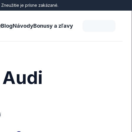
 Zneužitie je prísne zakázané.
Q
Blog
Návody
Bonusy a zľavy
 Audi
í