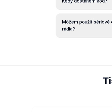
Kedy dostanem kód?
Môžem použiť sériové č
rádia?
T