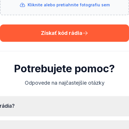
Kliknite alebo pretiahnite fotografiu sem
Získať kód rádia
Potrebujete pomoc?
Odpovede na najčastejšie otázky
 rádia?
Pre čítanie sériového čísla rádia Audi je potrebná