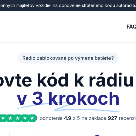
onných majiteľov vozidiel na obnovenie strateného kódu autorádia.
FA
Rádio zablokované po výmene batérie?
vte kód k rádiu
v 3 krokoch
Hodnotenie
4.9
z 5 na základe
927
recenzi