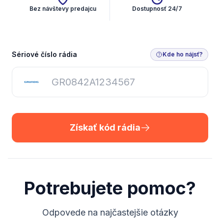
Bez návštevy predajcu
Dostupnosť 24/7
Získať kód rádia
Sériové číslo rádia
Kde ho nájsť?
Získať kód rádia
Potrebujete pomoc?
Odpovede na najčastejšie otázky