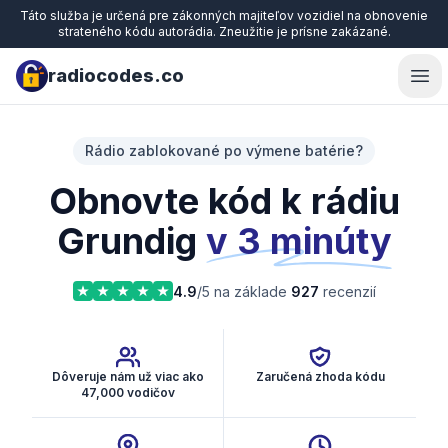
Táto služba je určená pre zákonných majiteľov vozidiel na obnovenie
strateného kódu autorádia. Zneužitie je prísne zakázané.
radiocodes.co
Ope
Rádio zablokované po výmene batérie?
Obnovte kód k rádiu
Grundig
v 3 minúty
4.9
/5 na základe
927
recenzií
Dôveruje nám už viac ako
Zaručená zhoda kódu
47,000 vodičov