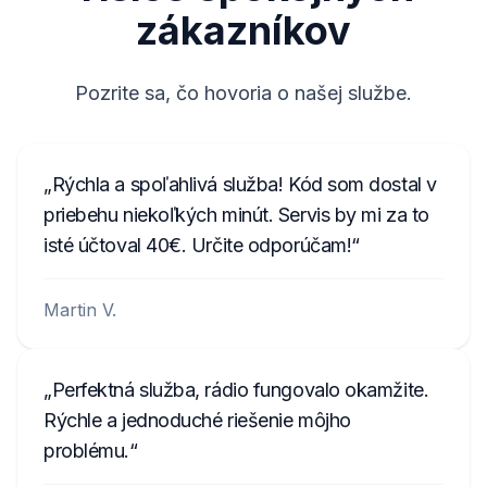
zákazníkov
TVPQN2966H0123
T00BE174690622
Pozrite sa, čo hovoria o našej službe.
E1994
АЗС023142000100003534
Rýchla a spoľahlivá služba! Kód som dostal v
1023R123456
priebehu niekoľkých minút. Servis by mi za to
FA0926T1200576
isté účtoval 40€. Určite odporúčam!
ANA008111
Martin V.
Perfektná služba, rádio fungovalo okamžite.
Rýchle a jednoduché riešenie môjho
problému.