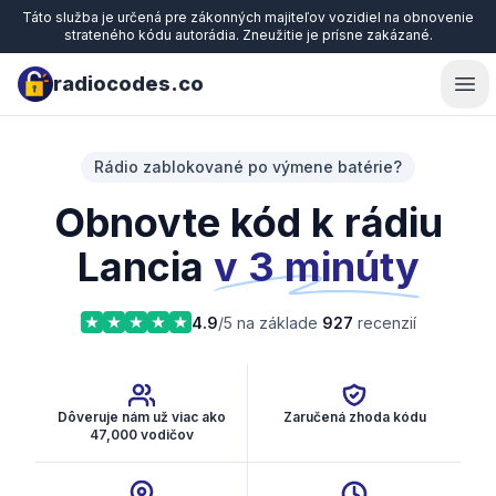
Táto služba je určená pre zákonných majiteľov vozidiel na obnovenie
strateného kódu autorádia. Zneužitie je prísne zakázané.
radiocodes.co
Ope
Rádio zablokované po výmene batérie?
Obnovte kód k rádiu
Lancia
v 3 minúty
4.9
/5 na základe
927
recenzií
Dôveruje nám už viac ako
Zaručená zhoda kódu
47,000 vodičov