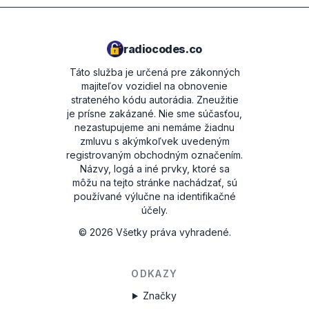
radiocodes.co
Táto služba je určená pre zákonných
majiteľov vozidiel na obnovenie
strateného kódu autorádia. Zneužitie
je prísne zakázané.
Nie sme súčasťou,
nezastupujeme ani nemáme žiadnu
zmluvu s akýmkoľvek uvedeným
registrovaným obchodným označením.
Názvy, logá a iné prvky, ktoré sa
môžu na tejto stránke nachádzať, sú
používané výlučne na identifikačné
účely.
©
2026
Všetky práva vyhradené.
ODKAZY
Značky