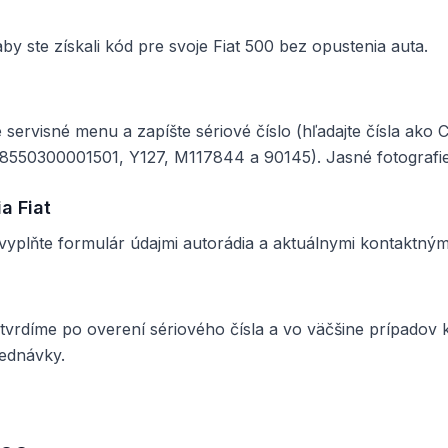
by ste získali kód pre svoje Fiat 500 bez opustenia auta.
e servisné menu a zapíšte sériové číslo (hľadajte čísla ak
50300001501, Y127, M117844 a 90145). Jasné fotografie
a Fiat
 a vyplňte formulár údajmi autorádia a aktuálnymi kontaktným
tvrdíme po overení sériového čísla a vo väčšine prípadov
jednávky.