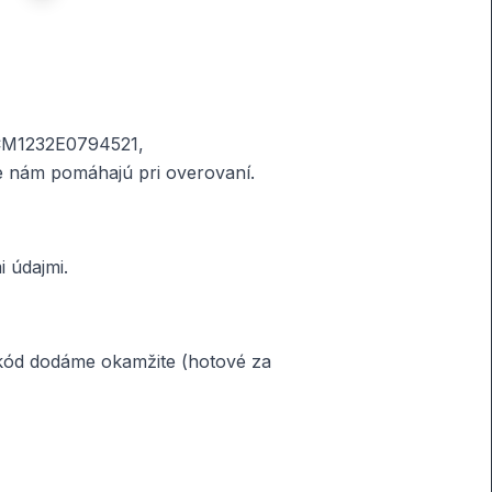
o CM1232E0794521,
 nám pomáhajú pri overovaní.
i údajmi.
 kód dodáme okamžite (hotové za