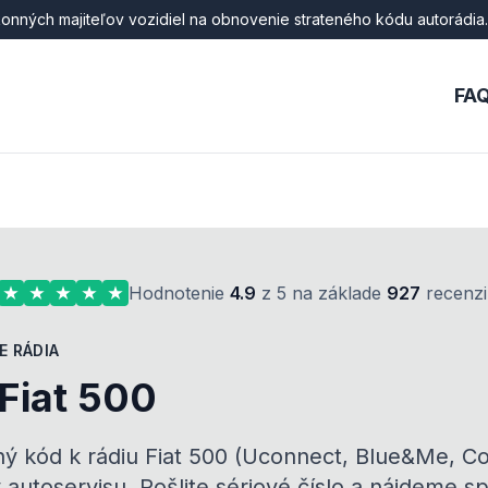
onných majiteľov vozidiel na obnovenie strateného kódu autorádia.
FA
Hodnotenie
4.9
z 5 na základe
927
recenzi
E RÁDIA
 Fiat 500
ný kód k rádiu Fiat 500 (Uconnect, Blue&Me, C
autoservisu. Pošlite sériové číslo a nájdeme s