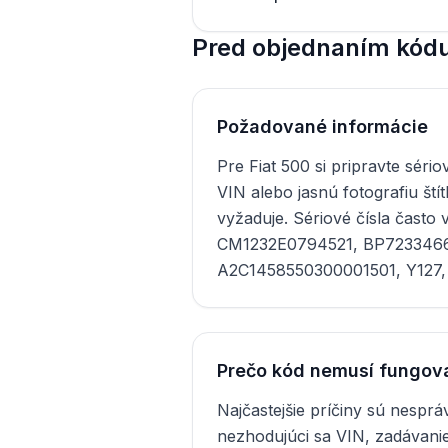
Pred objednaním kódu 
Požadované informácie
Pre Fiat 500 si pripravte sériov
VIN alebo jasnú fotografiu ští
vyžaduje. Sériové čísla často 
CM1232E0794521, BP723346
A2C1458550300001501, Y127,
Prečo kód nemusí fungov
Najčastejšie príčiny sú nesprá
nezhodujúci sa VIN, zadávanie