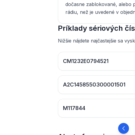
dočasne zablokované, alebo p
rádiu, než je uvedené v objed
Príklady sériových čís
Nižšie nájdete najčastejšie sa vysk
CM1232E0794521
A2C1458550300001501
M117844