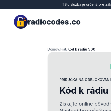
Táto služba je určená pre zák
radiocodes.co
Domov
/
Fiat
/
Kód k rádiu 500
PRÍRUČKA NA ODBLOKOVANI
Kód k rádiu
Získajte online pôvod
Navteq) bez návštevy 