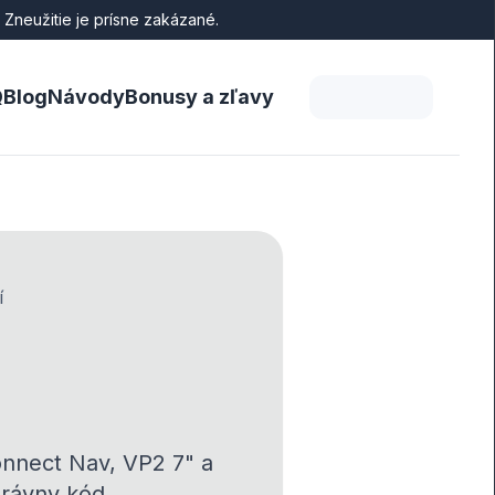
 Zneužitie je prísne zakázané.
Q
Blog
Návody
Bonusy a zľavy
í
onnect Nav, VP2 7" a
právny kód.