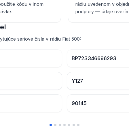
oužitie kódu v inom
rádiu uvedenom v objed
návke.
podpory — údaje overí
el
ytujúce sériové čísla v rádiu Fiat 500:
BP723346696293
Y127
90145