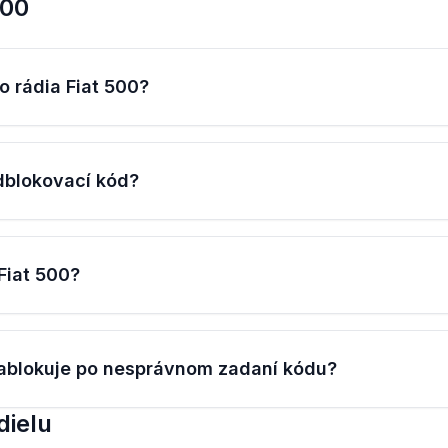
500
o rádia Fiat 500?
dblokovací kód?
Fiat 500?
 zablokuje po nesprávnom zadaní kódu?
dielu