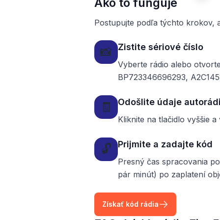
Ako to funguje
Postupujte podľa týchto krokov, a
Zistite sériové číslo
📸
Vyberte rádio alebo otvort
BP723346696293, A2C14585
Odošlite údaje autorádi
🧾
Kliknite na tlačidlo vyššie
Prijmite a zadajte kód
🔓
Presný čas spracovania po
pár minút) po zaplatení ob
Získať kód rádia