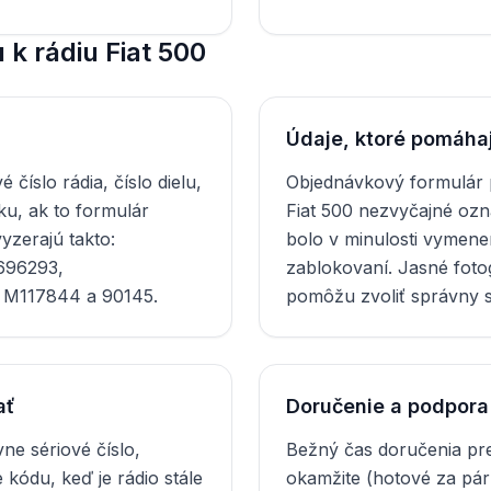
k rádiu Fiat 500
Údaje, ktoré pomáha
é číslo rádia, číslo dielu,
Objednávkový formulár p
tku, ak to formulár
Fiat 500 nezvyčajné ozna
vyzerajú takto:
bolo v minulosti vymene
696293,
zablokovaní. Jasné foto
 M117844 a 90145.
pomôžu zvoliť správny 
ať
Doručenie a podpora
vne sériové číslo,
Bežný čas doručenia pr
 kódu, keď je rádio stále
okamžite (hotové za pár