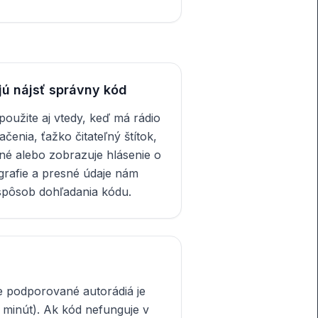
jú nájsť správny kód
oužite aj vtedy, keď má rádio
čenia, ťažko čitateľný štítok,
né alebo zobrazuje hlásenie o
grafie a presné údaje nám
spôsob dohľadania kódu.
e podporované autorádiá je
 minút). Ak kód nefunguje v