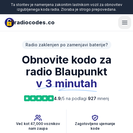
Ta storitev je namenjena zakonitim lastnikom vozil za obnovitev
izgubljenega koda radia. Zloraba je strogo prepovedana.
radiocodes.co
Ope
Radio zaklenjen po zamenjavi baterije?
Obnovite kodo za
radio Blaupunkt
v 3 minutah
4.9
/5 na podlagi
927
mnenj
Več kot 47,000 voznikov
Zagotovljeno ujemanje
nam zaupa
kode