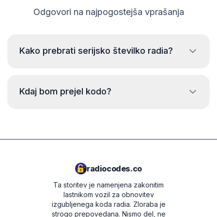
Odgovori na najpogostejša vprašanja
Kako prebrati serijsko številko radia?
Za branje serijske številke radia Blaupunkt je potrebno
odstraniti radio in prebrati kodo z nalepke na ohišju
Kdaj bom prejel kodo?
radia. Običajno je serijska številka nad ali pod črtno
kodo. Primeri:
Koda bo poslana
takoj
po oddaji naročila,
BP723346696293
ne glede na čas dneva.
VWZ1Z2K8198892
SKZ2Z3C1482102
radiocodes.co
AUZ5Z4C5221241
Ta storitev je namenjena zakonitim
lastnikom vozil za obnovitev
SEZ1Z3F6422042
izgubljenega koda radia. Zloraba je
strogo prepovedana.
Nismo del, ne