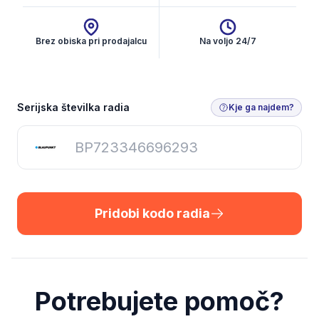
Brez obiska pri prodajalcu
Na voljo 24/7
Pridobi kodo radia
Serijska številka radia
Kje ga najdem?
Pridobi kodo radia
Potrebujete pomoč?