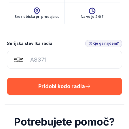
Brez obiska pri prodajalcu
Na voljo 24/7
Pridobi kodo radia
Serijska številka radia
Kje ga najdem?
Pridobi kodo radia
Potrebujete pomoč?