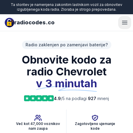
Ta storitev je namenjena zakonitim lastnikom vozil za obnovitev
izgubljenega koda radia. Zloraba je strogo prepovedana.
radiocodes.co
Ope
Radio zaklenjen po zamenjavi baterije?
Obnovite kodo za
radio Chevrolet
v 3 minutah
4.9
/5 na podlagi
927
mnenj
Več kot 47,000 voznikov
Zagotovljeno ujemanje
nam zaupa
kode