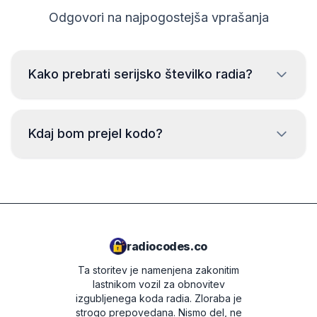
Odgovori na najpogostejša vprašanja
Kako prebrati serijsko številko radia?
Za branje serijske številke radia Chevrolet je potrebno
odstraniti radio in prebrati kodo z nalepke na ohišju
Kdaj bom prejel kodo?
radia. Običajno je serijska številka nad ali pod črtno
kodo. Primeri:
Koda bo poslana
takoj
po oddaji naročila,
A8371
ne glede na čas dneva.
A4436
A4080
radiocodes.co
Ta storitev je namenjena zakonitim
lastnikom vozil za obnovitev
izgubljenega koda radia. Zloraba je
strogo prepovedana.
Nismo del, ne