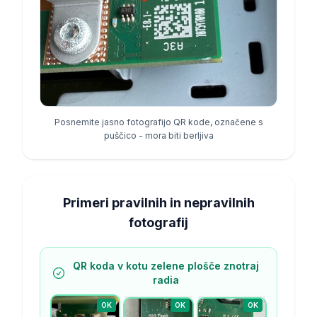
Posnemite jasno fotografijo QR kode, označene s
puščico - mora biti berljiva
Primeri pravilnih in nepravilnih
fotografij
QR koda v kotu zelene plošče znotraj
radia
OK
OK
OK