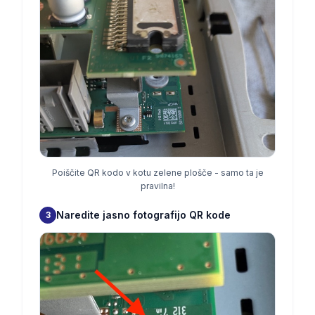
Poiščite QR kodo v kotu zelene plošče - samo ta je
pravilna!
Naredite jasno fotografijo QR kode
3