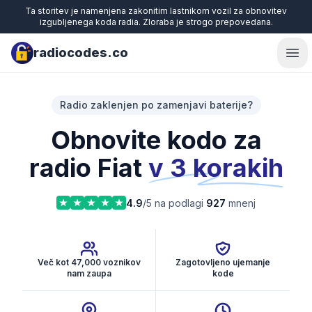
Ta storitev je namenjena zakonitim lastnikom vozil za obnovitev
izgubljenega koda radia. Zloraba je strogo prepovedana.
radiocodes.co
Ope
Radio zaklenjen po zamenjavi baterije?
Obnovite kodo za
radio Fiat
v 3 korakih
4.9
/5 na podlagi
927
mnenj
Več kot 47,000 voznikov
Zagotovljeno ujemanje
nam zaupa
kode