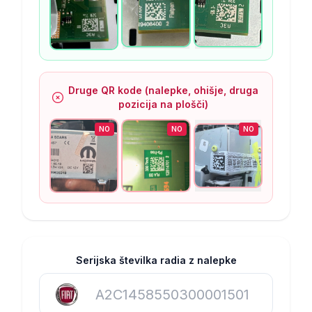
Druge QR kode (nalepke, ohišje, druga
pozicija na plošči)
NO
NO
NO
Serijska številka radia z nalepke