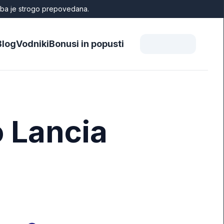
raba je strogo prepovedana.
Blog
Vodniki
Bonusi in popusti
o Lancia