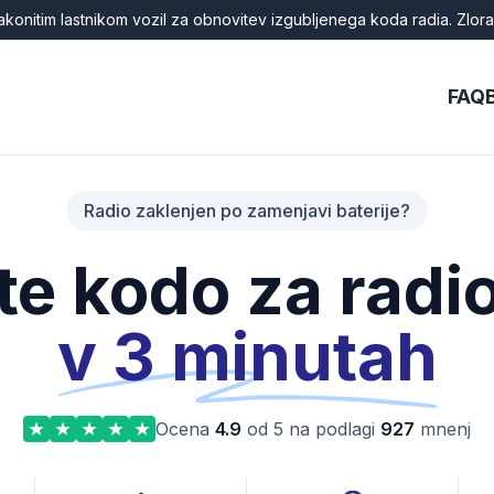
akonitim lastnikom vozil za obnovitev izgubljenega koda radia. Zlo
FAQ
Radio zaklenjen po zamenjavi baterije?
e kodo za radi
v 3 minutah
Ocena
4.9
od 5 na podlagi
927
mnenj