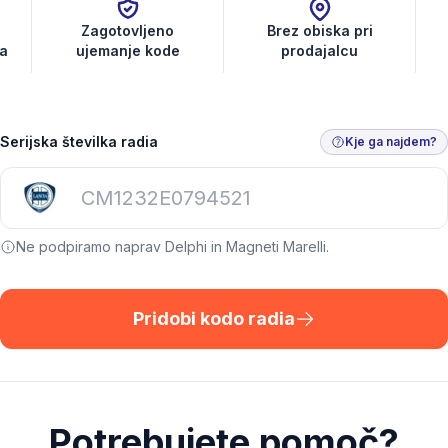
Zagotovljeno
Brez obiska pri
a
ujemanje kode
prodajalcu
Serijska številka radia
Kje ga najdem?
Ne podpiramo naprav Delphi in Magneti Marelli.
Pridobi kodo radia
Potrebujete pomoč?