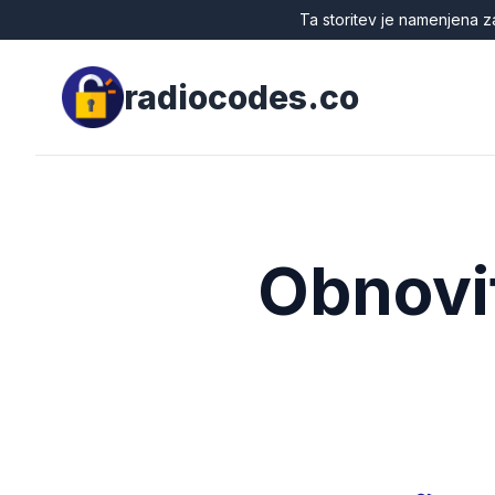
Ta storitev je namenjena z
radiocodes.co
Obnovit