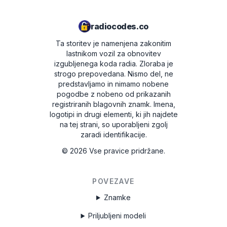
7801HN0Y1234567
radiocodes.co
067003105800D5910079026514
Ta storitev je namenjena zakonitim
lastnikom vozil za obnovitev
00790
izgubljenega koda radia. Zloraba je
strogo prepovedana.
Nismo del, ne
predstavljamo in nimamo nobene
pogodbe z nobeno od prikazanih
registriranih blagovnih znamk. Imena,
logotipi in drugi elementi, ki jih najdete
na tej strani, so uporabljeni zgolj
zaradi identifikacije.
©
2026
Vse pravice pridržane.
POVEZAVE
Znamke
Priljubljeni modeli