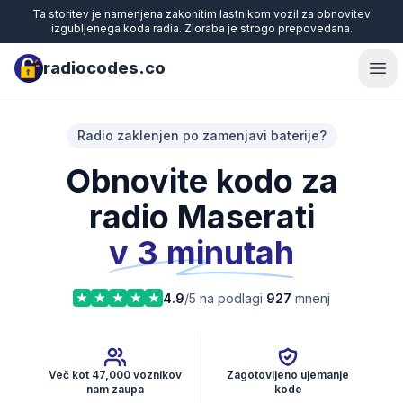
Ta storitev je namenjena zakonitim lastnikom vozil za obnovitev
izgubljenega koda radia. Zloraba je strogo prepovedana.
radiocodes.co
Ope
Radio zaklenjen po zamenjavi baterije?
Obnovite kodo za
radio Maserati
v 3 minutah
4.9
/5 na podlagi
927
mnenj
Več kot 47,000 voznikov
Zagotovljeno ujemanje
nam zaupa
kode