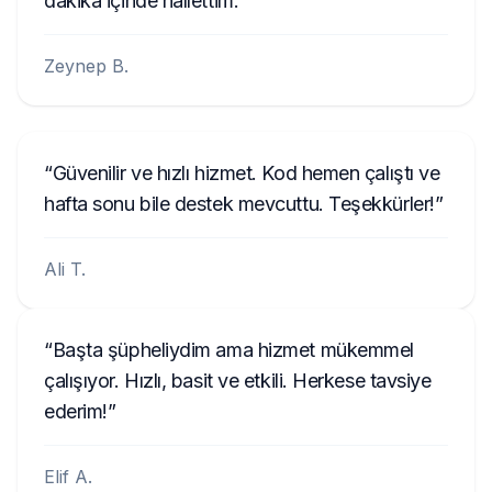
dakika içinde hallettim.
gereklidir. Numara örnekleri:
542533,
10014744, U1001 L4744, GEB29013851,
Zeynep B.
954LR052, FBPE066260EW, BJ001841,
BP5022S0692058
.
Güvenilir ve hızlı hizmet. Kod hemen çalıştı ve
hafta sonu bile destek mevcuttu. Teşekkürler!
Ali T.
Başta şüpheliydim ama hizmet mükemmel
çalışıyor. Hızlı, basit ve etkili. Herkese tavsiye
ederim!
Elif A.