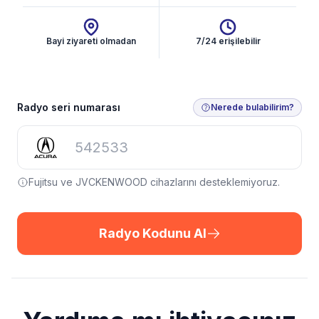
Bayi ziyareti olmadan
7/24 erişilebilir
Radyo Kodunu Al
Radyo seri numarası
Nerede bulabilirim?
Fujitsu ve JVCKENWOOD cihazlarını desteklemiyoruz.
Radyo Kodunu Al