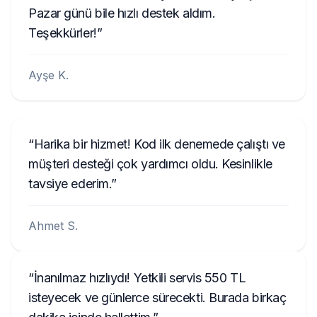
Cihazı kapatın.
Pazar günü bile hızlı destek aldım.
SEEK/SKIP ve CH/DISC düğmelerinin üst
Teşekkürler!
yarılarına basılı tutun, ardından PWR/VOL
düğmesini basılı tutup bırakın. Ekran iki
Ayşe K.
ekran arasında geçiş yapacaktır.
Ekran, seri numarasının ilk 4 rakamını
(örneğin U2200) gösteren bir U ve son 4
rakamını (örneğin L0055) gösteren bir L
Harika bir hizmet! Kod ilk denemede çalıştı ve
arasında geçiş yapacaktır.
müşteri desteği çok yardımcı oldu. Kesinlikle
U ve L harflerini hariç tutarak 8 rakamı not
tavsiye ederim.
edin - bu, radyonuzun seri numarasıdır.
Kodu almak için bu numarayı yukarıdaki
Ahmet S.
forma girin.
Seri numarası radyo ekranından
İnanılmaz hızlıydı! Yetkili servis 550 TL
okunamıyorsa, cihazın sökülmesi ve kodun
isteyecek ve günlerce sürecekti. Burada birkaç
kasa üzerindeki etiketten okunması