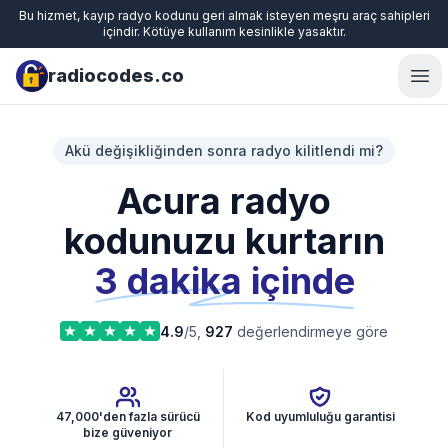
Bu hizmet, kayıp radyo kodunu geri almak isteyen meşru araç sahipleri
içindir. Kötüye kullanım kesinlikle yasaktır.
radiocodes.co
Ope
Akü değişikliğinden sonra radyo kilitlendi mi?
Acura radyo
kodunuzu kurtarın
3 dakika içinde
4.9
/5,
927
değerlendirmeye göre
47,000'den fazla sürücü
Kod uyumluluğu garantisi
bize güveniyor