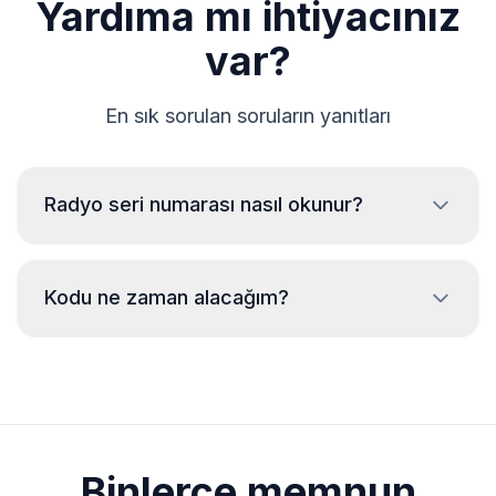
Yardıma mı ihtiyacınız
var?
En sık sorulan soruların yanıtları
Radyo seri numarası nasıl okunur?
Citroen radyo seri numarasını okumak için radyonun
sökülmesi ve kasanın üzerindeki etiketten kodun
Kodu ne zaman alacağım?
okunması gereklidir. Genellikle seri numarası barkodun
üstünde veya altında bulunur. Örnekler:
Kod, günün hangi saati olursa olsun
A129
siparişten sonra
anında
gönderilir.
T0F312
BP052677003905
Binlerce memnun