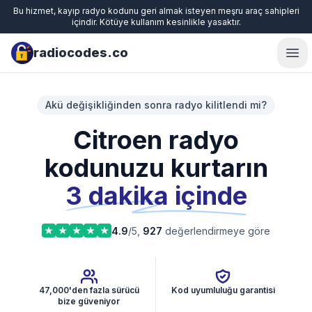
Bu hizmet, kayıp radyo kodunu geri almak isteyen meşru araç sahipleri
içindir. Kötüye kullanım kesinlikle yasaktır.
radiocodes.co
Ope
Akü değişikliğinden sonra radyo kilitlendi mi?
Citroen radyo
kodunuzu kurtarın
3 dakika içinde
4.9
/5,
927
değerlendirmeye göre
47,000'den fazla sürücü
Kod uyumluluğu garantisi
bize güveniyor