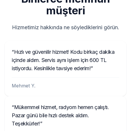
E1994
müşteri
8200057681TJ823
281155248RTK123
Hizmetimiz hakkında ne söylediklerini görün.
2210AH0W1507123
A2C1458550300001501
Hızlı ve güvenilir hizmet! Kodu birkaç dakika
C70000001234
içinde aldım. Servis aynı işlem için 600 TL
istiyordu. Kesinlikle tavsiye ederim!
Mehmet Y.
Mükemmel hizmet, radyom hemen çalıştı.
Pazar günü bile hızlı destek aldım.
Teşekkürler!