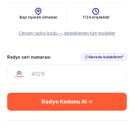
Bayi ziyareti olmadan
7/24 erişilebilir
Citroen radyo kodu — desteklenen tüm modeller
Radyo Kodunu Al
Radyo seri numarası
Nerede bulabilirim?
Radyo Kodunu Al