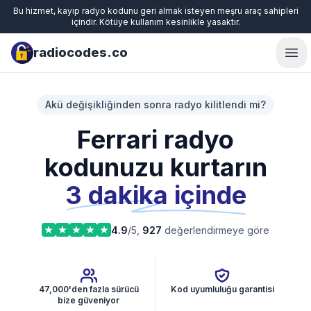
Bu hizmet, kayıp radyo kodunu geri almak isteyen meşru araç sahipleri
içindir. Kötüye kullanım kesinlikle yasaktır.
radiocodes.co
Ope
Akü değişikliğinden sonra radyo kilitlendi mi?
Ferrari radyo
kodunuzu kurtarın
3 dakika içinde
4.9
/5,
927
değerlendirmeye göre
47,000'den fazla sürücü
Kod uyumluluğu garantisi
bize güveniyor