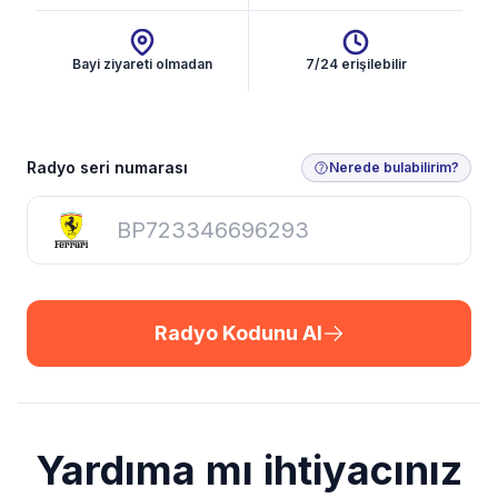
Bayi ziyareti olmadan
7/24 erişilebilir
Radyo Kodunu Al
Radyo seri numarası
Nerede bulabilirim?
Radyo Kodunu Al
Yardıma mı ihtiyacınız