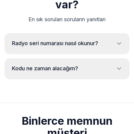
var?
En sık sorulan soruların yanıtları
Radyo seri numarası nasıl okunur?
Ferrari radyo seri numarasını okumak için radyonun
sökülmesi ve kasanın üzerindeki etiketten kodun
Kodu ne zaman alacağım?
okunması gereklidir. Genellikle seri numarası barkodun
üstünde veya altında bulunur. Örnekler:
Kod, günün hangi saati olursa olsun
BP723346696293
siparişten sonra
anında
gönderilir.
W1507123
CM1232E0794521
Binlerce memnun
58153123
müşteri