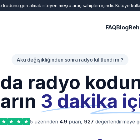
 kodunu geri almak isteyen meşru araç sahipleri içindir. Kötüye kullan
FAQ
Blog
Reh
Akü değişikliğinden sonra radyo kilitlendi mi?
da radyo kodu
tarın
3 dakika i
5 üzerinden
4.9
puan,
927
değerlendirmeye g