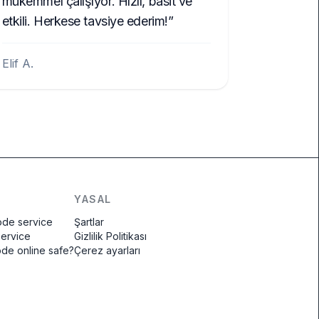
mükemmel çalışıyor. Hızlı, basit ve
etkili. Herkese tavsiye ederim!
Elif A.
YASAL
ode service
Şartlar
service
Gizlilik Politikası
code online safe?
Çerez ayarları