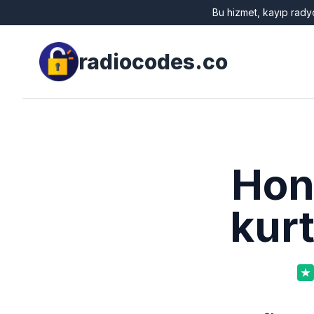
Bu hizmet, kayıp radyo
radiocodes.co
Hon
kur