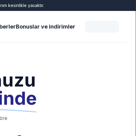
ım kesinlikle yasaktır.
berler
Bonuslar ve indirimler
nuzu
çinde
öre