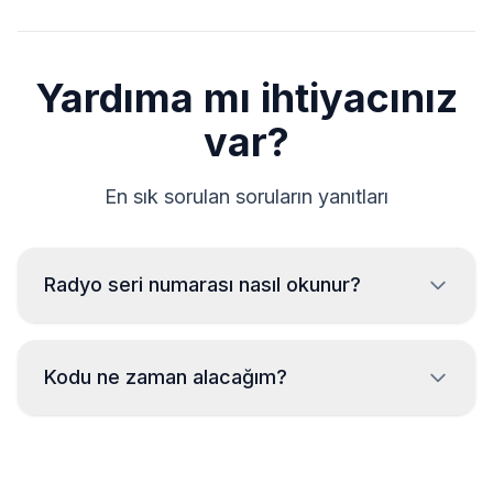
Yardıma mı ihtiyacınız
var?
En sık sorulan soruların yanıtları
Radyo seri numarası nasıl okunur?
MAN radyo seri numarasını okumak için radyonun
sökülmesi ve kasanın üzerindeki etiketten kodun
Kodu ne zaman alacağım?
okunması gereklidir. Genellikle seri numarası barkodun
üstünde veya altında bulunur. Örnekler:
Kod, günün hangi saati olursa olsun
CM0098H2566406
siparişten sonra
anında
gönderilir.