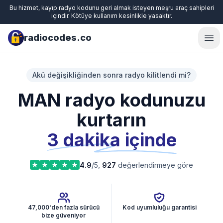
Bu hizmet, kayıp radyo kodunu geri almak isteyen meşru araç sahipleri
içindir. Kötüye kullanım kesinlikle yasaktır.
radiocodes.co
Ope
Akü değişikliğinden sonra radyo kilitlendi mi?
MAN radyo kodunuzu
kurtarın
3 dakika içinde
4.9
/5,
927
değerlendirmeye göre
47,000'den fazla sürücü
Kod uyumluluğu garantisi
bize güveniyor