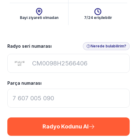
Bayi ziyareti olmadan
7/24 erişilebilir
Radyo Kodunu Al
Radyo seri numarası
Nerede bulabilirim?
Parça numarası
Radyo Kodunu Al