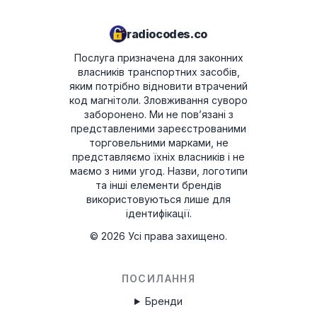
вибору радіостанцій), а потім увімкніть
пристрій.
radiocodes.co
Дисплей буде перемикатися між двома
Послуга призначена для законних
екранами: U з першими 4 цифрами
власників транспортних засобів,
серійного номера (наприклад, U2200) і L
яким потрібно відновити втрачений
код магнітоли. Зловживання суворо
з останніми 4 цифрами серійного
заборонено.
Ми не пов’язані з
номера (наприклад, L0055).
представленими зареєстрованими
Запишіть 8 цифр без літер U і L — це
торговельними марками, не
представляємо їхніх власників і не
серійний номер магнітоли. Введіть його
маємо з ними угод. Назви, логотипи
у форму вище, щоб отримати код.
та інші елементи брендів
використовуються лише для
ідентифікації.
Acura TL 2003 - 2007
©
2026
Усі права захищено.
Поверніть ключ запалювання в
положення ACC (I).
ПОСИЛАННЯ
Увімкніть магнітолу й переконайтеся, що
Бренди
на дисплеї з’явилося повідомлення