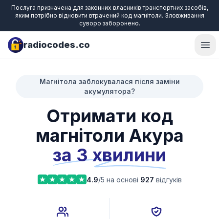
Послуга призначена для законних власників транспортних засобів,
яким потрібно відновити втрачений код магнітоли. Зловживання
суворо заборонено.
radiocodes.co
Ope
Магнітола заблокувалася після заміни
акумулятора?
Отримати код
магнітоли Акура
за 3 хвилини
4.9
/5 на основі
927
відгуків