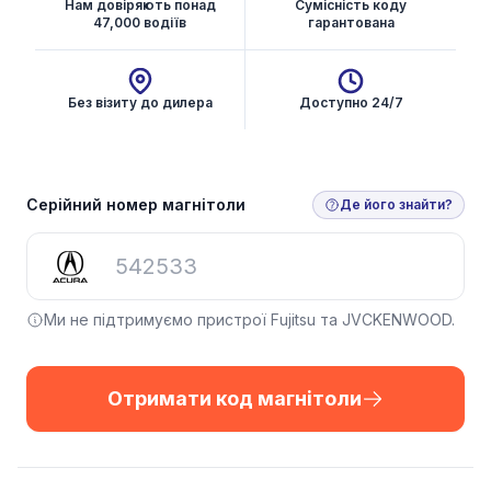
Нам довіряють понад
Сумісність коду
47,000 водіїв
гарантована
Без візиту до дилера
Доступно 24/7
Отримати код магнітоли
Серійний номер магнітоли
Де його знайти?
Ми не підтримуємо пристрої Fujitsu та JVCKENWOOD.
Отримати код магнітоли