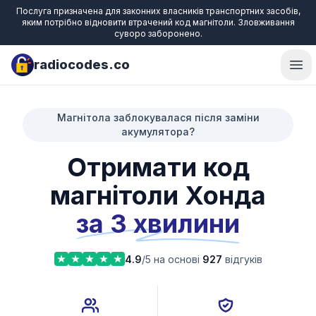
Послуга призначена для законних власників транспортних засобів,
яким потрібно відновити втрачений код магнітоли. Зловживання
суворо заборонено.
radiocodes.co
Ope
Магнітола заблокувалася після заміни
акумулятора?
Отримати код
магнітоли Хонда
за 3 хвилини
4.9
/5 на основі
927
відгуків