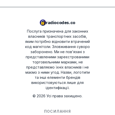
Вимкніть пристрій.
JVCKENWOOD.
Натисніть і утримуйте кнопки 1 і 6 (для
вибору радіостанцій), а потім увімкніть
пристрій.
radiocodes.co
Дисплей буде перемикатися між двома
Послуга призначена для законних
екранами: U з першими 4 цифрами
власників транспортних засобів,
серійного номера (наприклад, U2200) і L
яким потрібно відновити втрачений
код магнітоли. Зловживання суворо
з останніми 4 цифрами серійного
заборонено.
Ми не пов’язані з
номера (наприклад, L0055).
представленими зареєстрованими
Запишіть 8 цифр без літер U і L — це
торговельними марками, не
представляємо їхніх власників і не
серійний номер магнітоли. Введіть його
маємо з ними угод. Назви, логотипи
у форму вище, щоб отримати код.
та інші елементи брендів
використовуються лише для
ідентифікації.
Honda Accord 2003 - 2007
©
2026
Усі права захищено.
Поверніть ключ запалювання в
положення ACC (I).
ПОСИЛАННЯ
Увімкніть магнітолу й переконайтеся, що