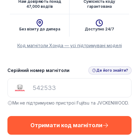
Нам довіряють понад
Сумісність коду
47,000 водіїв
гарантована
Без візиту до дилера
Доступно 24/7
Код магнітоли Хонда — усі підтримувані моделі
Отримати код магнітоли
Серійний номер магнітоли
Де його знайти?
Ми не підтримуємо пристрої Fujitsu та JVCKENWOOD.
Отримати код магнітоли