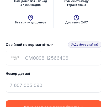
Нам довіряють понад
Сумісність коду
47,000 водіїв
гарантована
Без візиту до дилера
Доступно 24/7
Отримати код магнітоли
Серійний номер магнітоли
Де його знайти?
Номер деталі