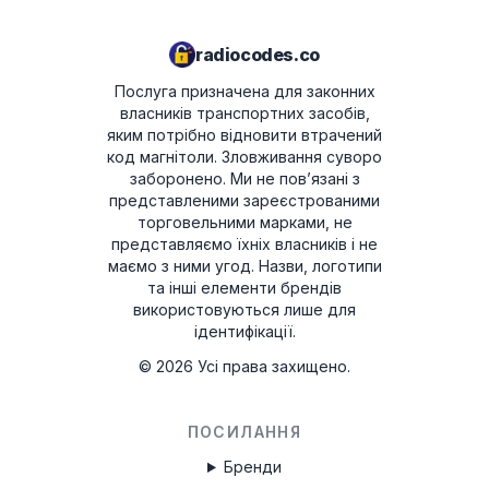
BP700562953492
часу доби.
radiocodes.co
Послуга призначена для законних
власників транспортних засобів,
яким потрібно відновити втрачений
код магнітоли. Зловживання суворо
заборонено.
Ми не пов’язані з
представленими зареєстрованими
торговельними марками, не
представляємо їхніх власників і не
маємо з ними угод. Назви, логотипи
та інші елементи брендів
використовуються лише для
ідентифікації.
©
2026
Усі права захищено.
ПОСИЛАННЯ
Бренди