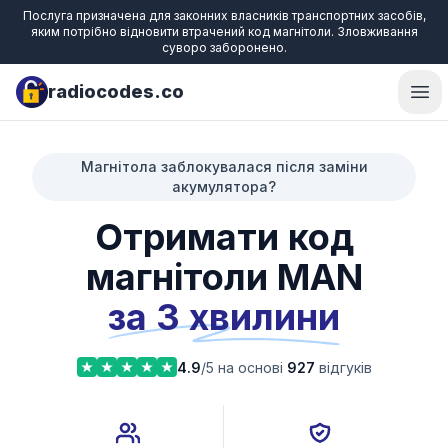
Послуга призначена для законних власників транспортних засобів,
яким потрібно відновити втрачений код магнітоли. Зловживання
суворо заборонено.
radiocodes.co
Ope
Магнітола заблокувалася після заміни
акумулятора?
Отримати код
магнітоли MAN
за 3 хвилини
4.9
/5 на основі
927
відгуків