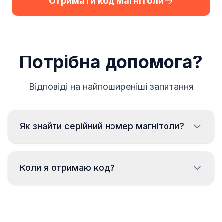
Отримати код магнітоли
Потрібна допомога?
Відповіді на найпоширеніші запитання
Як знайти серійний номер магнітоли?
Щоб знайти серійний номер магнітоли MAN, зніміть
її та прочитайте дані з етикетки на корпусі.
Коли я отримаю код?
Зазвичай серійний номер розташований над
штрихкодом або під ним. Приклади:
Код буде надіслано
миттєво
після
CM0098H2566406
оформлення замовлення, незалежно від