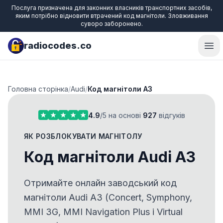
Послуга призначена для законних власників транспортних засобів,
яким потрібно відновити втрачений код магнітоли. Зловживання
суворо заборонено.
radiocodes.co
Ope
Головна сторінка
/
Audi
/
Код магнітоли A3
4.9
/5 на основі
927
відгуків
ЯК РОЗБЛОКУВАТИ МАГНІТОЛУ
Код магнітоли Audi A3
Отримайте онлайн заводський код
магнітоли Audi A3 (Concert, Symphony,
MMI 3G, MMI Navigation Plus і Virtual