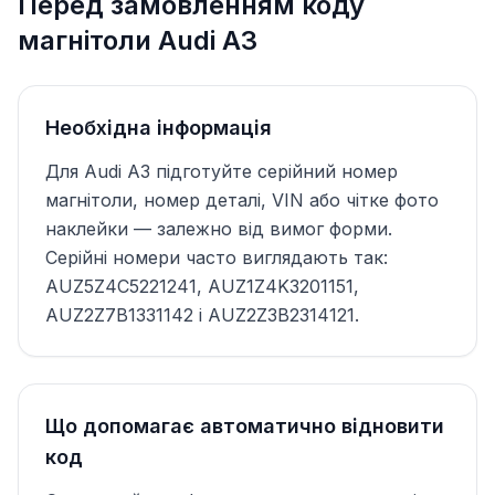
Перед замовленням коду
магнітоли Audi A3
Необхідна інформація
Для Audi A3 підготуйте серійний номер
магнітоли, номер деталі, VIN або чітке фото
наклейки — залежно від вимог форми.
Серійні номери часто виглядають так:
AUZ5Z4C5221241, AUZ1Z4K3201151,
AUZ2Z7B1331142 і AUZ2Z3B2314121.
Що допомагає автоматично відновити
код