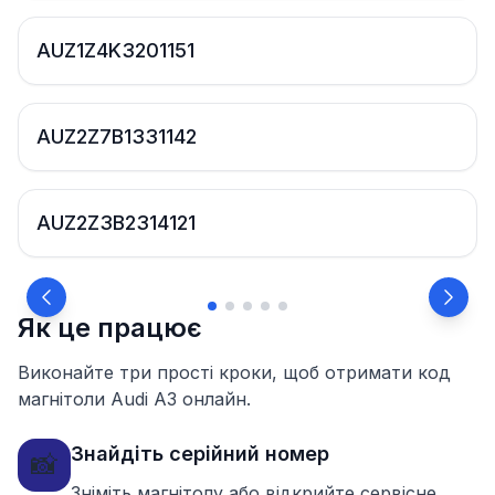
AUZ1Z4K3201151
AUZ2Z7B1331142
AUZ2Z3B2314121
Як це працює
Виконайте три прості кроки, щоб отримати код
магнітоли Audi A3 онлайн.
Знайдіть серійний номер
📸
Зніміть магнітолу або відкрийте сервісне