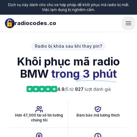
Dịch vụ này dành cho chủ xe hợp pháp để khôi phục mã radio bị mất.
Việc lạm dụng bị nghiêm cấm.
radiocodes.co
Ope
Radio bị khóa sau khi thay pin?
Khôi phục mã radio
BMW
trong 3 phút
4.9
/5 từ
927
lượt đánh giá
Hơn 47,000 tài xế tin tưởng
Đảm bảo mã tương thích
chúng tôi