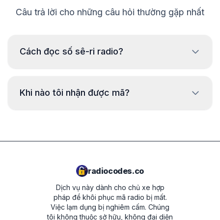
Câu trả lời cho những câu hỏi thường gặp nhất
Cách đọc số sê-ri radio?
Để đọc số sê-ri radio BMW, cần tháo ra và đọc mã từ
nhãn trên vỏ radio. Số sê-ri thường nằm trên hoặc dưới
Khi nào tôi nhận được mã?
mã vạch. Ví dụ:
BP723346696293
Mã sẽ được cung cấp
ngay lập tức
sau khi
đặt hàng, bất kể thời gian nào.
PH7850W1234567
2210AH0W1507123
radiocodes.co
Dịch vụ này dành cho chủ xe hợp
pháp để khôi phục mã radio bị mất.
Việc lạm dụng bị nghiêm cấm.
Chúng
tôi không thuộc sở hữu, không đại diện