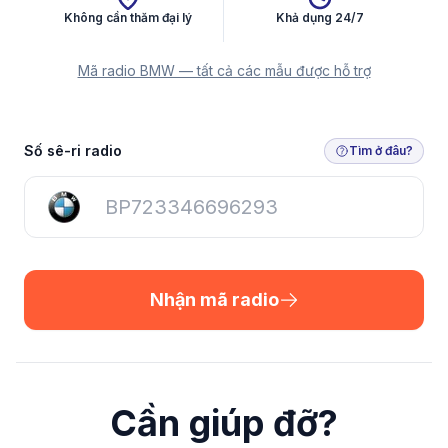
Không cần thăm đại lý
Khả dụng 24/7
Mã radio BMW — tất cả các mẫu được hỗ trợ
Nhận mã radio
Số sê-ri radio
Tìm ở đâu?
Nhận mã radio
Cần giúp đỡ?