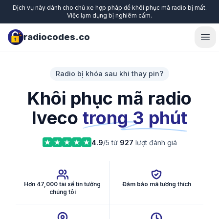
Dịch vụ này dành cho chủ xe hợp pháp để khôi phục mã radio bị mất.
Việc lạm dụng bị nghiêm cấm.
radiocodes.co
Ope
Radio bị khóa sau khi thay pin?
Khôi phục mã radio
Iveco
trong 3 phút
4.9
/5 từ
927
lượt đánh giá
Hơn 47,000 tài xế tin tưởng
Đảm bảo mã tương thích
chúng tôi