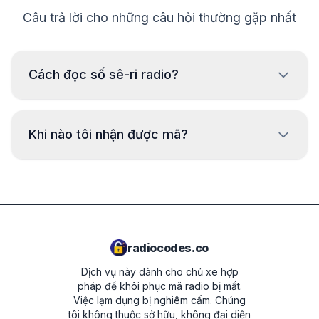
Câu trả lời cho những câu hỏi thường gặp nhất
Cách đọc số sê-ri radio?
Để đọc số sê-ri radio Iveco, cần tháo ra và đọc mã từ
nhãn trên vỏ radio. Số sê-ri thường nằm trên hoặc dưới
Khi nào tôi nhận được mã?
mã vạch. Ví dụ:
CM0098H2566406
Mã sẽ được cung cấp
ngay lập tức
sau khi
đặt hàng, bất kể thời gian nào.
BP700562953492
L096
radiocodes.co
T0BYD294110168
Dịch vụ này dành cho chủ xe hợp
8023421 7644061210
pháp để khôi phục mã radio bị mất.
Việc lạm dụng bị nghiêm cấm.
Chúng
tôi không thuộc sở hữu, không đại diện