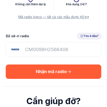
Không cần thăm đại lý
Khả dụng 24/7
Mã radio Iveco — tất cả các mẫu được hỗ trợ
Nhận mã radio
Số sê-ri radio
Tìm ở đâu?
Nhận mã radio
Cần giúp đỡ?