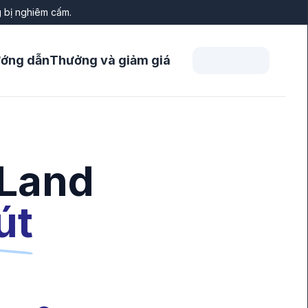
g bị nghiêm cấm.
ớng dẫn
Thưởng và giảm giá
 Land
út