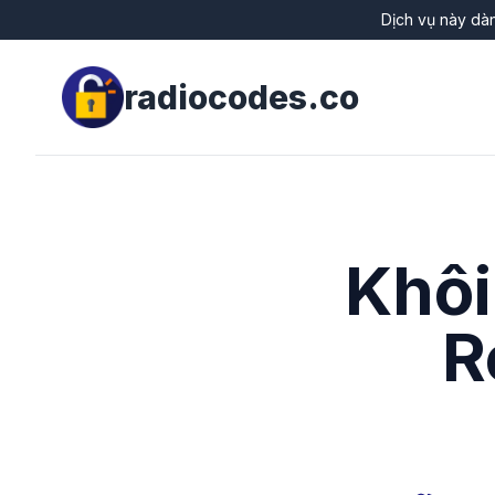
Dịch vụ này dàn
radiocodes.co
Khôi
R