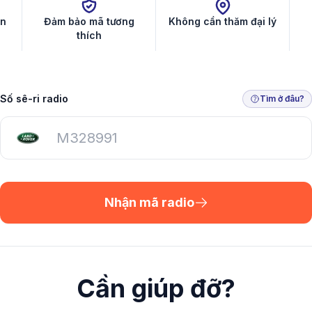
in
Đảm bảo mã tương
Không cần thăm đại lý
thích
Số sê-ri radio
Tìm ở đâu?
Nhận mã radio
Cần giúp đỡ?