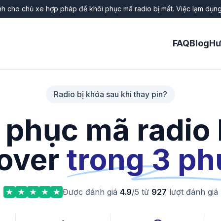
h cho chủ xe hợp pháp để khôi phục mã radio bị mất. Việc lạm dụn
FAQ
Blog
Hư
Radio bị khóa sau khi thay pin?
 phục mã radio
over
trong 3 ph
Được đánh giá
4.9
/5 từ
927
lượt đánh giá