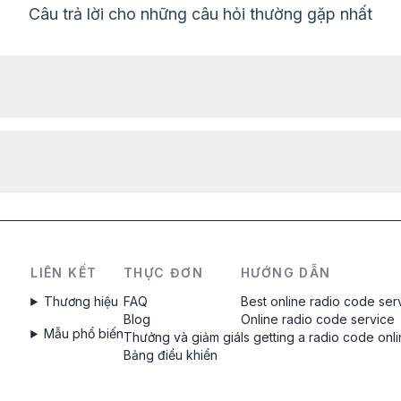
Câu trả lời cho những câu hỏi thường gặp nhất
Để đọc số sê-ri radio Land Rover, cần tháo ra và đọc mã
từ nhãn trên vỏ radio. Số sê-ri thường nằm trên hoặc dưới
mã vạch. Ví dụ:
M328991
IAM001786
Mã sẽ được cung cấp
ngay lập tức
sau khi
đặt hàng, bất kể thời gian nào.
LIÊN KẾT
THỰC ĐƠN
HƯỚNG DẪN
Thương hiệu
FAQ
Best online radio code ser
Blog
Online radio code service
Mẫu phổ biến
Thưởng và giảm giá
Is getting a radio code onl
Bảng điều khiển