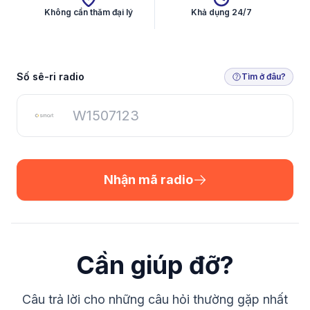
Không cần thăm đại lý
Khả dụng 24/7
Nhận mã radio
Số sê-ri radio
Tìm ở đâu?
Nhận mã radio
Cần giúp đỡ?
Câu trả lời cho những câu hỏi thường gặp nhất