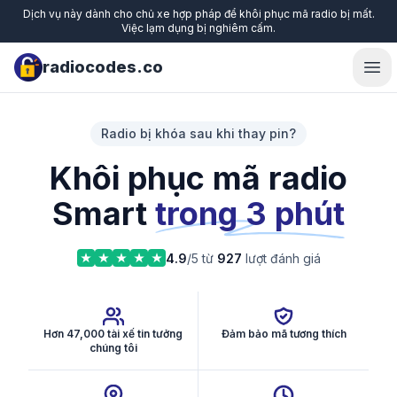
Dịch vụ này dành cho chủ xe hợp pháp để khôi phục mã radio bị mất.
Việc lạm dụng bị nghiêm cấm.
radiocodes.co
Ope
Radio bị khóa sau khi thay pin?
Khôi phục mã radio
Smart
trong 3 phút
4.9
/5 từ
927
lượt đánh giá
Hơn 47,000 tài xế tin tưởng
Đảm bảo mã tương thích
chúng tôi