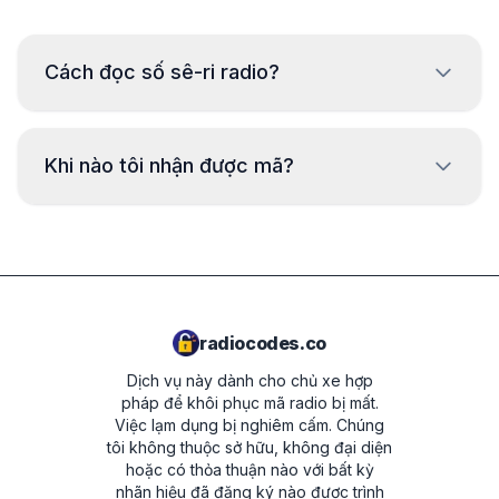
Cách đọc số sê-ri radio?
Để đọc số sê-ri radio Smart, cần tháo ra và đọc mã từ
nhãn trên vỏ radio. Số sê-ri thường nằm trên hoặc dưới
Khi nào tôi nhận được mã?
mã vạch. Ví dụ:
W1507123
Mã sẽ được cung cấp
ngay lập tức
sau khi
đặt hàng, bất kể thời gian nào.
2210AH0W1507123
MC1200V0996078
radiocodes.co
Dịch vụ này dành cho chủ xe hợp
pháp để khôi phục mã radio bị mất.
Việc lạm dụng bị nghiêm cấm.
Chúng
tôi không thuộc sở hữu, không đại diện
hoặc có thỏa thuận nào với bất kỳ
nhãn hiệu đã đăng ký nào được trình