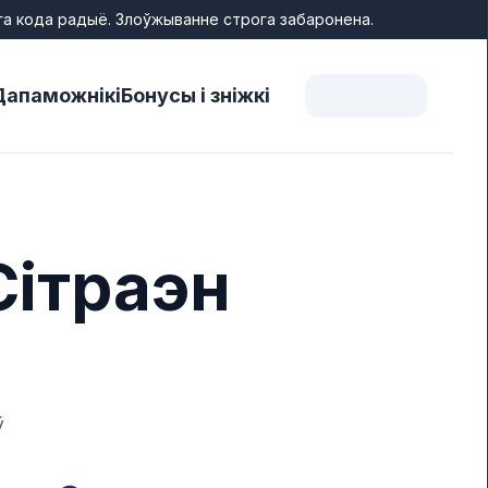
га кода радыё. Злоўжыванне строга забаронена.
Дапаможнікі
Бонусы і зніжкі
Сітраэн
ў