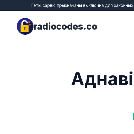
Гэты сэрвіс прызначаны выключна для законных
radiocodes.co
Аднаві