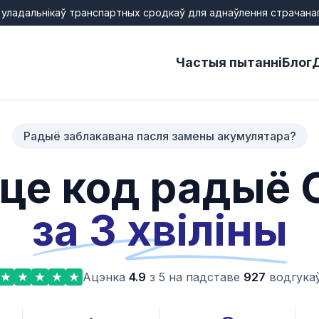
 уладальнікаў транспартных сродкаў для аднаўлення страчана
Частыя пытанні
Блог
Радыё заблакавана пасля замены акумулятара?
це код радыё 
за 3 хвіліны
Ацэнка
4.9
з 5 на падставе
927
водгука