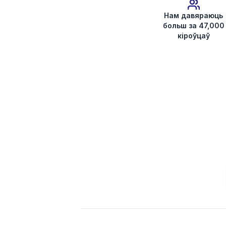
Нам давяраюць
больш за 47,000
кіроўцаў
Атрымаць код радыё