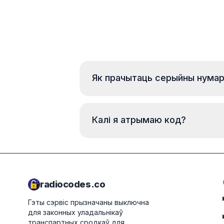
Як прачытаць серыйны нума
Калі я атрымаю код?
radiocodes.co
Гэты сэрвіс прызначаны выключна
для законных уладальнікаў
транспартных сродкаў для