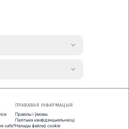
ПРАВАВАЯ ІНФАРМАЦЫЯ
vice
Правілы і ўмовы
Палітыка канфідэнцыяльнасці
ine safe?
Налады файлаў cookie