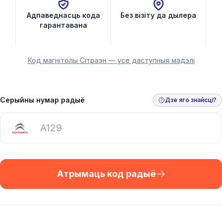
Адпаведнасць кода
Без візіту да дылера
гарантавана
Код магнітолы Сітраэн — усе даступныя мадэлі
Серыйны нумар радыё
Дзе яго знайсці?
Атрымаць код радыё