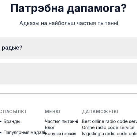
Патрэбна дапамога?
Адказы на найбольш частыя пытанні
р радыё?
Каб знайсці серыйны нумар магнітолы Сітраэн, яе
трэба выняць і перапісаць нумар з этыкеткі на
корпусе. Звычайна ён знаходзіцца над або пад
штрых-кодам. Прыклады:
Код будзе перададзены
неадкладна
пасля
A129
T0F312
замовы, незалежна ад часу дня.
BP052677003905
E1994
СПАСЫЛКІ
МЕНЮ
ДАПАМОЖНІКІ
8200057681TJ823
281155248RTK123
Брэнды
Частыя пытанні
Best online radio code ser
Блог
Online radio code service
2210AH0W1507123
A2C1458550300001501
Папулярныя мадэлі
Бонусы і зніжкі
Is getting a radio code onl