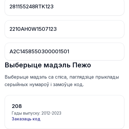
281155248RTK123
2210AH0W1507123
A2C1458550300001501
Выберыце мадэль Пежо
Выберыце мадэль са спіса, паглядзіце прыклады
серыйных нумароў і замоўце код.
208
Гады выпуску: 2012-2023
Заказаць код