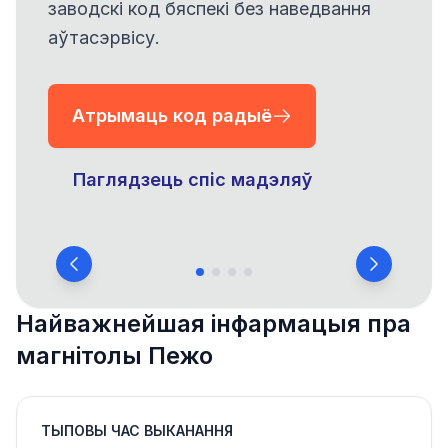
заводскі код бяспекі без наведвання
аўтасэрвісу.
Атрымаць код радыё
Паглядзець спіс мадэляў
Найважнейшая інфармацыя пра
магнітолы Пежо
ТЫПОВЫ ЧАС ВЫКАНАННЯ