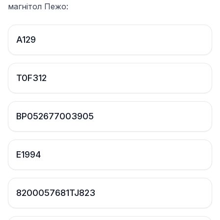
магнітол Пежо:
A129
T0F312
BP052677003905
E1994
8200057681TJ823