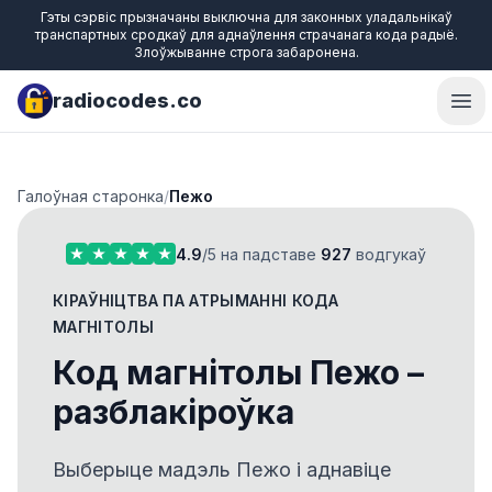
Гэты сэрвіс прызначаны выключна для законных уладальнікаў
транспартных сродкаў для аднаўлення страчанага кода радыё.
Злоўжыванне строга забаронена.
radiocodes.co
Ope
Галоўная старонка
/
Пежо
4.9
/5 на падставе
927
водгукаў
КІРАЎНІЦТВА ПА АТРЫМАННІ КОДА
МАГНІТОЛЫ
Код магнітолы Пежо –
разблакіроўка
Выберыце мадэль Пежо і аднавіце