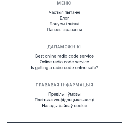
МЕНЮ
Частыя пытанні
Блог
Бонусы і зніжкі
Панэль кіравання
ДАПАМОЖНІКІ
Best online radio code service
Online radio code service
Is getting a radio code online safe?
ПРАВАВАЯ ІНФАРМАЦЫЯ
Правілы і ўмовы
Палітыка канфідэнцыяльнасці
Налады файлаў cookie