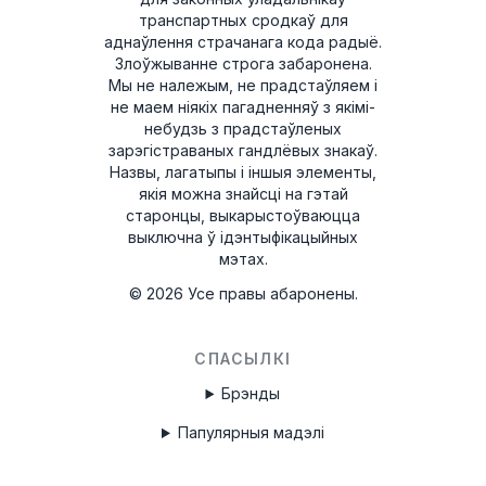
транспартных сродкаў для
аднаўлення страчанага кода радыё.
Злоўжыванне строга забаронена.
Мы не належым, не прадстаўляем і
не маем ніякіх пагадненняў з якімі-
небудзь з прадстаўленых
зарэгістраваных гандлёвых знакаў.
Назвы, лагатыпы і іншыя элементы,
якія можна знайсці на гэтай
старонцы, выкарыстоўваюцца
выключна ў ідэнтыфікацыйных
мэтах.
©
2026
Усе правы абаронены.
СПАСЫЛКІ
Брэнды
Папулярныя мадэлі