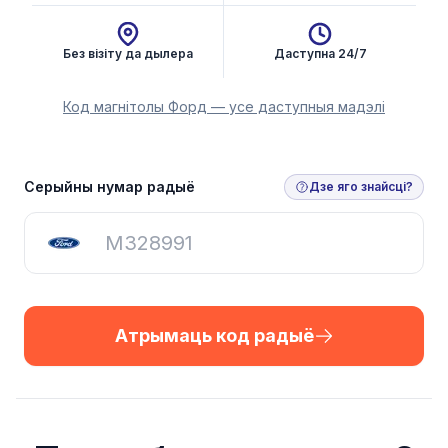
Без візіту да дылера
Даступна 24/7
Код магнітолы Форд — усе даступныя мадэлі
Атрымаць код радыё
Серыйны нумар радыё
Дзе яго знайсці?
Атрымаць код радыё