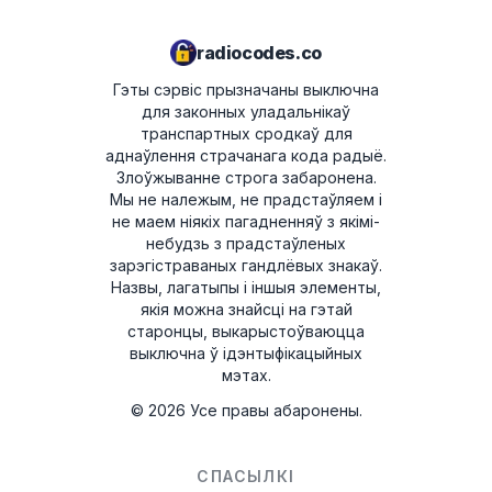
з'явіцца на экране ў фармаце:
M328991
.
Націскайце кнопку 1, пакуль не
атрымаеце правільную лічбу.
radiocodes.co
Паўтарыце гэтую аперацыю для
Калі ў вас іншая мадэль магнітолы, магчыма,
наступных кнопак - 2, 3 і 4.
Гэты сэрвіс прызначаны выключна
яе трэба будзе выняць і перапісаць серыйны
для законных уладальнікаў
Каб пацвердзіць, націсніце кнопку 5.
нумар з этыкеткі на корпусе. Прыклады
транспартных сродкаў для
прыведзены ніжэй.
аднаўлення страчанага кода радыё.
Цяпер вы можаце зноў атрымліваць
Злоўжыванне строга забаронена.
асалоду ад музыкі!
Інструменты для зняцця магнітолы
Мы не належым, не прадстаўляем і
не маем ніякіх пагадненняў з якімі-
небудзь з прадстаўленых
зарэгістраваных гандлёвых знакаў.
Назвы, лагатыпы і іншыя элементы,
якія можна знайсці на гэтай
старонцы, выкарыстоўваюцца
выключна ў ідэнтыфікацыйных
мэтах.
©
2026
Усе правы абаронены.
СПАСЫЛКІ