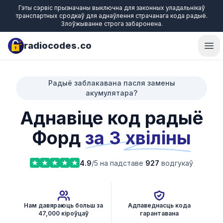
Гэты сэрвіс прызначаны выключна для законных уладальнікаў
транспартных сродкаў для аднаўлення страчанага кода радыё.
Злоўжыванне строга забаронена.
radiocodes.co
Ope
Радыё заблакавана пасля замены
акумулятара?
Аднавіце код радыё
Форд
за 3 хвіліны
4.9
/5 на падставе
927
водгукаў
Нам давяраюць больш за
Адпаведнасць кода
47,000 кіроўцаў
гарантавана