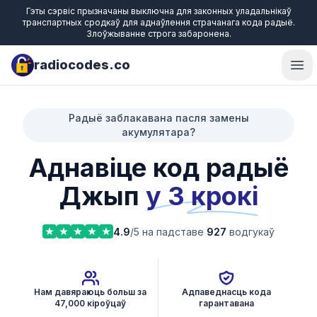
Гэты сэрвіс прызначаны выключна для законных уладальнікаў
транспартных сродкаў для аднаўлення страчанага кода радыё.
Злоўжыванне строга забаронена.
radiocodes.co
Ope
Радыё заблакавана пасля замены
акумулятара?
Аднавіце код радыё
Джып
у 3 крокі
4.9
/5 на падставе
927
водгукаў
Нам давяраюць больш за
Адпаведнасць кода
47,000 кіроўцаў
гарантавана