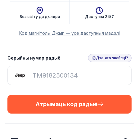
Без візіту да дылера
Даступна 24/7
Код магнітолы Джып — усе даступныя мадэлі
Атрымаць код радыё
Серыйны нумар радыё
Дзе яго знайсці?
Атрымаць код радыё