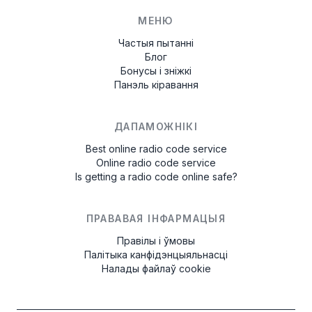
МЕНЮ
Частыя пытанні
Блог
Бонусы і зніжкі
Панэль кіравання
ДАПАМОЖНІКІ
Best online radio code service
Online radio code service
Is getting a radio code online safe?
ПРАВАВАЯ ІНФАРМАЦЫЯ
Правілы і ўмовы
Палітыка канфідэнцыяльнасці
Налады файлаў cookie