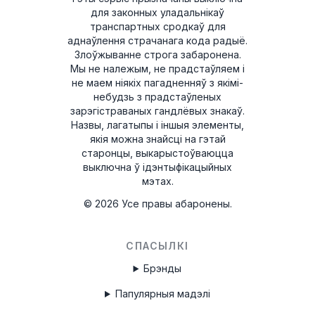
для законных уладальнікаў
T00AM2221T0368
транспартных сродкаў для
аднаўлення страчанага кода радыё.
T19QN202213382
Злоўжыванне строга забаронена.
Мы не належым, не прадстаўляем і
T0MYD334011268
не маем ніякіх пагадненняў з якімі-
небудзь з прадстаўленых
T00BE317750123
зарэгістраваных гандлёвых знакаў.
Назвы, лагатыпы і іншыя элементы,
6802BD061074902
якія можна знайсці на гэтай
старонцы, выкарыстоўваюцца
T0012010272666
выключна ў ідэнтыфікацыйных
мэтах.
T00713271P0162
©
2026
Усе правы абаронены.
A2C3847850100002051
B40911748B
СПАСЫЛКІ
TQN1882123EA
Брэнды
W629
Папулярныя мадэлі