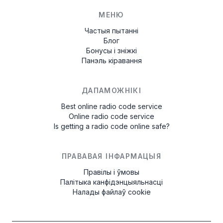
МЕНЮ
Частыя пытанні
Блог
Бонусы і зніжкі
Панэль кіравання
ДАПАМОЖНІКІ
Best online radio code service
Online radio code service
Is getting a radio code online safe?
ПРАВАВАЯ ІНФАРМАЦЫЯ
Правілы і ўмовы
Палітыка канфідэнцыяльнасці
Налады файлаў cookie