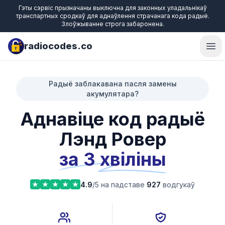
Гэты сэрвіс прызначаны выключна для законных уладальнікаў
транспартных сродкаў для аднаўлення страчанага кода радыё.
Злоўжыванне строга забаронена.
radiocodes.co
Ope
Радыё заблакавана пасля замены
акумулятара?
Аднавіце код радыё
Лэнд Ровер
за 3 хвіліны
4.9
/5 на падставе
927
водгукаў