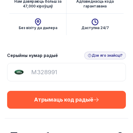
Нам давяраюць больш за
Адпаведнасць кода
47,000 кіроўцаў
гарантавана
Без візіту да дылера
Даступна 24/7
Атрымаць код радыё
Серыйны нумар радыё
Дзе яго знайсці?
Атрымаць код радыё