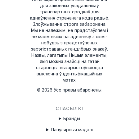
для законных уладальнікаў
транспартных сродкаў для
аднаўлення страчанага кода радыё.
Злоўжыванне строга забаронена.
Мы не належым, не прадстаўляем і
не маем ніякіх пагадненняў з якімі-
небудзь з прадстаўленых
зарэгістраваных гандлёвых знакаў.
Назвы, лагатыпы і іншыя элементы,
якія можна знайсці на гэтай
старонцы, выкарыстоўваюцца
выключна ў ідэнтыфікацыйных
мэтах.
©
2026
Усе правы абаронены.
СПАСЫЛКІ
Брэнды
Папулярныя мадэлі