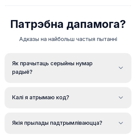
Патрэбна дапамога?
Адказы на найбольш частыя пытанні
Як прачытаць серыйны нумар
радыё?
Каб знайсці серыйны нумар магнітолы Мазэраті, яе
трэба выняць і перапісаць нумар з этыкеткі на
Калі я атрымаю код?
корпусе. Звычайна ён знаходзіцца над або пад
штрых-кодам. Прыклады:
Код будзе перададзены
неадкладна
BP723346696293
Якія прылады падтрымліваюцца?
пасля замовы, незалежна ад часу дня.
CM1232E0794521