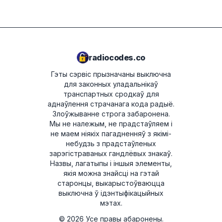
Мы не падтрымліваем прылады Delphi і Magneti
T00BE174690622
Marelli.
W1507123
7801HN0Y1234567
radiocodes.co
067003105800D5910079026514
Гэты сэрвіс прызначаны выключна
для законных уладальнікаў
00790
транспартных сродкаў для
аднаўлення страчанага кода радыё.
Злоўжыванне строга забаронена.
Мы не належым, не прадстаўляем і
не маем ніякіх пагадненняў з якімі-
небудзь з прадстаўленых
зарэгістраваных гандлёвых знакаў.
Назвы, лагатыпы і іншыя элементы,
якія можна знайсці на гэтай
старонцы, выкарыстоўваюцца
выключна ў ідэнтыфікацыйных
мэтах.
©
2026
Усе правы абаронены.