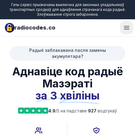
Гэты сэрвіс прызначаны выключна для законных уладальнікаў
транспартных сродкаў для аднаўлення страчанага кода радыё.
Злоўжыванне строга забаронена.
radiocodes.co
Ope
Радыё заблакавана пасля замены
акумулятара?
Аднавіце код радыё
Мазэраті
за 3 хвіліны
4.9
/5 на падставе
927
водгукаў