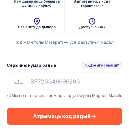
Нам давяраюць больш за
Адпаведнасць кода
47,000 кіроўцаў
гарантавана
Без візіту да дылера
Даступна 24/7
Код магнітолы Мазэраті — усе даступныя мадэлі
Серыйны нумар радыё
Дзе яго знайсці?
Мы не падтрымліваем прылады Delphi і Magneti Marelli.
Атрымаць код радыё