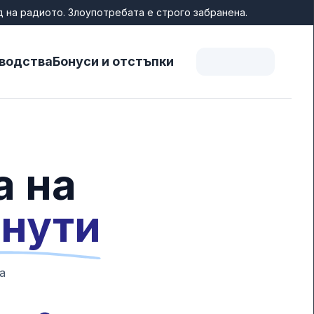
д на радиото. Злоупотребата е строго забранена.
водства
Бонуси и отстъпки
а на
инути
а