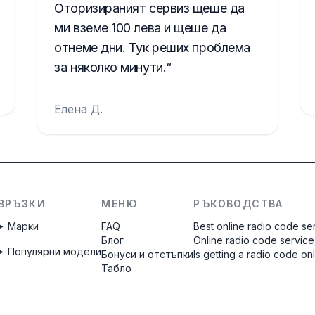
Оторизираният сервиз щеше да
ми вземе 100 лева и щеше да
отнеме дни. Тук реших проблема
за няколко минути.
Елена Д.
ВРЪЗКИ
МЕНЮ
РЪКОВОДСТВА
Марки
FAQ
Best online radio code se
Блог
Online radio code service
Популярни модели
Бонуси и отстъпки
Is getting a radio code on
Табло