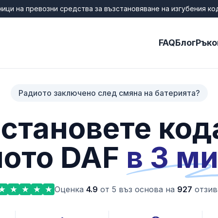
ници на превозни средства за възстановяване на изгубения ко
FAQ
Блог
Ръко
Радиото заключено след смяна на батерията?
становете код
иото DAF
в 3 м
Оценка
4.9
от 5 въз основа на
927
отзив