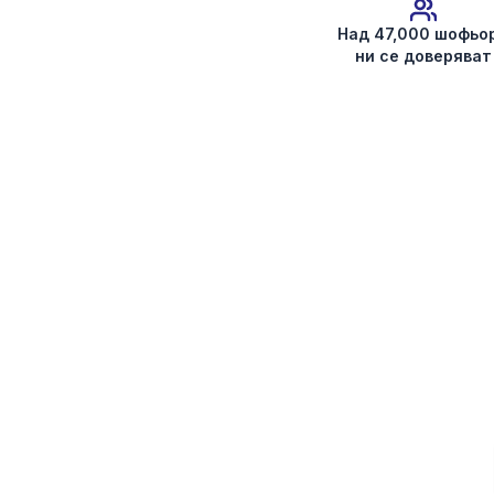
Над 47,000 шофьо
ни се доверяват
Вземете кода за радиото