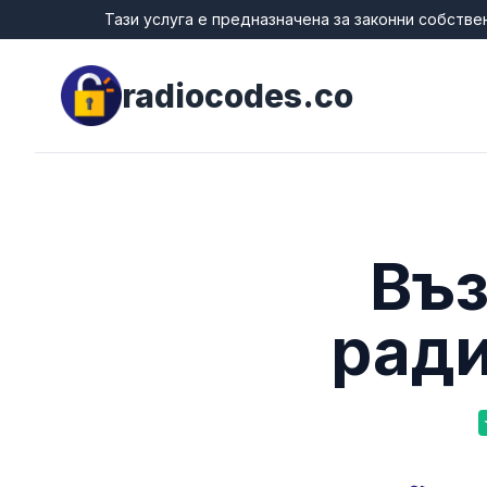
Тази услуга е предназначена за законни собстве
radiocodes.co
Въз
рад