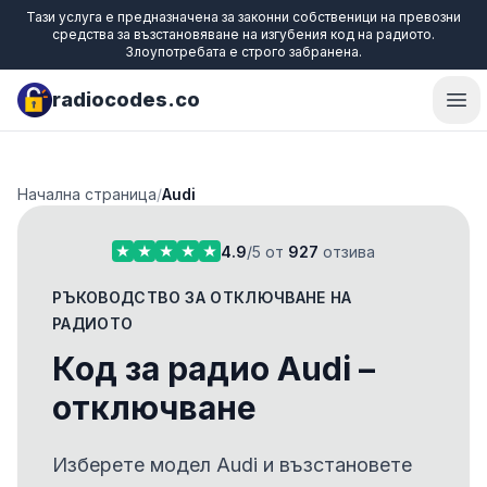
Тази услуга е предназначена за законни собственици на превозни
средства за възстановяване на изгубения код на радиото.
Злоупотребата е строго забранена.
radiocodes.co
Ope
Начална страница
/
Audi
4.9
/5 от
927
отзива
РЪКОВОДСТВО ЗА ОТКЛЮЧВАНЕ НА
РАДИОТО
Код за радио Audi –
отключване
Изберете модел Audi и възстановете