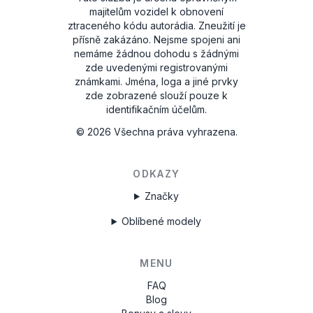
majitelům vozidel k obnovení
ztraceného kódu autorádia. Zneužití je
přísně zakázáno.
Nejsme spojeni ani
nemáme žádnou dohodu s žádnými
zde uvedenými registrovanými
známkami. Jména, loga a jiné prvky
zde zobrazené slouží pouze k
identifikačním účelům.
©
2026
Všechna práva vyhrazena.
ODKAZY
Značky
Oblíbené modely
MENU
FAQ
Blog