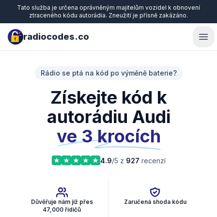
Tato služba je určena oprávněným majitelům vozidel k obnovení
ztraceného kódu autorádia. Zneužití je přísně zakázáno.
radiocodes.co
Ope
Rádio se ptá na kód po výměně baterie?
Získejte kód k
autorádiu Audi
ve 3 krocích
4.9
/5 z
927
recenzí
Důvěřuje nám již přes
Zaručená shoda kódu
47,000 řidičů