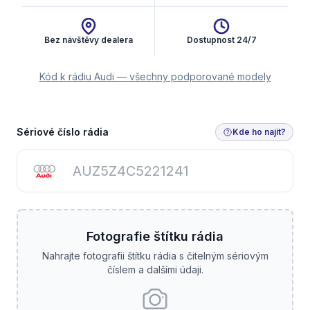
Bez návštěvy dealera
Dostupnost 24/7
Kód k rádiu Audi — všechny podporované modely
Získat kód rádia
Sériové číslo rádia
Kde ho najít?
Fotografie štítku rádia
Nahrajte fotografii štítku rádia s čitelným sériovým
číslem a dalšími údaji.