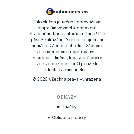
radiocodes.co
Tato služba je určena oprávněným
majitelům vozidel k obnovení
ztraceného kódu autorádia. Zneužití je
přísně zakázáno.
Nejsme spojeni ani
nemáme žádnou dohodu s žádnými
zde uvedenými registrovanými
známkami. Jména, loga a jiné prvky
zde zobrazené slouží pouze k
identifikačním účelům.
©
2026
Všechna práva vyhrazena.
ODKAZY
Značky
Oblíbené modely