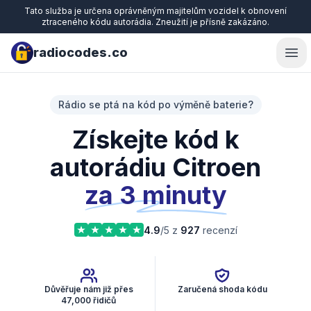
Tato služba je určena oprávněným majitelům vozidel k obnovení
ztraceného kódu autorádia. Zneužití je přísně zakázáno.
radiocodes.co
Ope
Rádio se ptá na kód po výměně baterie?
Získejte kód k
autorádiu Citroen
za 3 minuty
4.9
/5 z
927
recenzí
Důvěřuje nám již přes
Zaručená shoda kódu
47,000 řidičů