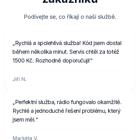
8200057681TJ823
281155248RTK123
Podívejte se, co říkají o naší službě.
2210AH0W1507123
A2C1458550300001501
Rychlá a spolehlivá služba! Kód jsem dostal
C70000001234
během několika minut. Servis chtěl za totéž
1500 Kč. Rozhodně doporučuji!
Jiří N.
Perfektní služba, rádio fungovalo okamžitě.
Rychlé a jednoduché řešení problému, který
jsem měl.
Markéta V.