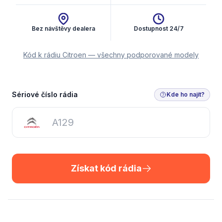
Bez návštěvy dealera
Dostupnost 24/7
Kód k rádiu Citroen — všechny podporované modely
Získat kód rádia
Sériové číslo rádia
Kde ho najít?
Získat kód rádia