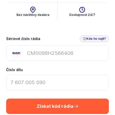
Bez návštěvy dealera
Dostupnost 24/7
Získat kód rádia
Sériové číslo rádia
Kde ho najít?
Číslo dílu
Získat kód rádia