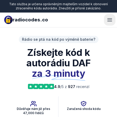
Tato služba je určena oprávněným majitelům vozidel k obnovení
ztraceného kódu autorádia. Zneužití je přísně zakázáno.
radiocodes.co
Ope
Rádio se ptá na kód po výměně baterie?
Získejte kód k
autorádiu DAF
za 3 minuty
4.9
/5 z
927
recenzí
Důvěřuje nám již přes
Zaručená shoda kódu
47,000 řidičů