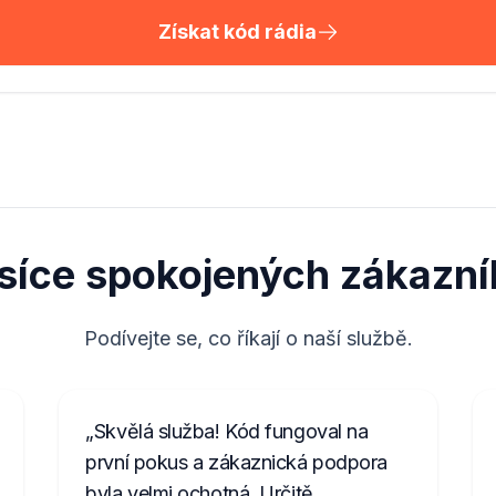
Získat kód rádia
isíce spokojených zákazní
Podívejte se, co říkají o naší službě.
Skvělá služba! Kód fungoval na
první pokus a zákaznická podpora
byla velmi ochotná. Určitě