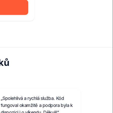
ků
Spolehlivá a rychlá služba. Kód
fungoval okamžitě a podpora byla k
dispozici i o víkendu. Děkuji!