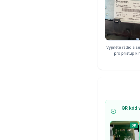
Vyjměte rádio a se
pro přístup k 
QR kód v
OK