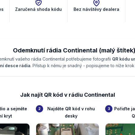
es
Zaručená shoda kódu
Bez návštěvy dealera
Odemknutí rádia Continental (malý štítek
mknutí vašeho rádia Continental potřebujeme fotografii
QR kódu u
ní desce rádia
. Přístup k němu je snadný - popisujeme to níže kro
Jak najít QR kód v rádiu Continental
dio a sejměte
Najděte QR kód v rohu
Pořiďte j
2
3
í kryt
desky
Q