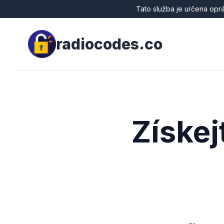
Tato služba je určena opr
radiocodes.co
Získej