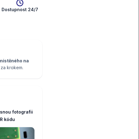
Dostupnost 24/7
)
místěného na
k za krokem.
asnou fotografii
R kódu