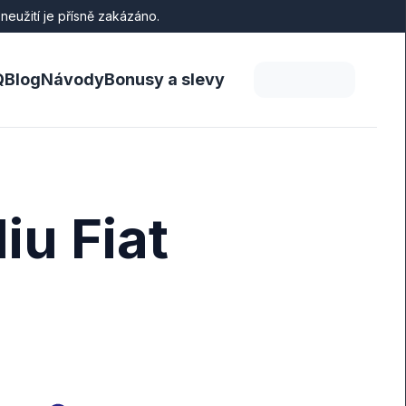
eužití je přísně zakázáno.
Q
Blog
Návody
Bonusy a slevy
iu Fiat