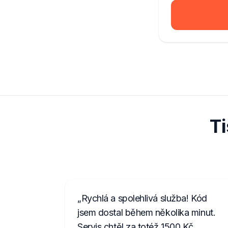
T
Rychlá a spolehlivá služba! Kód
jsem dostal během několika minut.
Servis chtěl za totéž 1500 Kč.