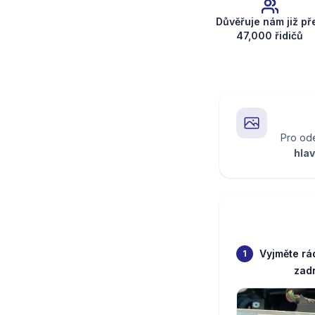
Důvěřuje nám již př
47,000 řidičů
Pro ode
hlav
Vyjměte rá
1
zadn