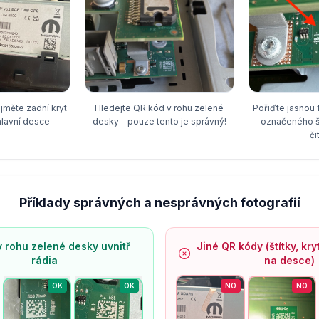
Pořiďte jasnou 
jměte zadní kryt
Hledejte QR kód v rohu zelené
označeného š
hlavní desce
desky - pouze tento je správný!
či
Příklady správných a nesprávných fotografií
 rohu zelené desky uvnitř
Jiné QR kódy (štítky, kry
rádia
na desce)
OK
OK
NO
NO