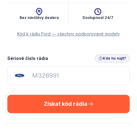
Bez návštěvy dealera
Dostupnost 24/7
Kód k rádiu Ford — všechny podporované modely
Získat kód rádia
Sériové číslo rádia
Kde ho najít?
Získat kód rádia