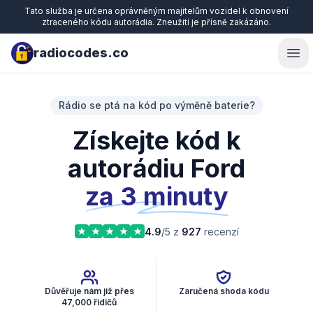
Tato služba je určena oprávněným majitelům vozidel k obnovení
ztraceného kódu autorádia. Zneužití je přísně zakázáno.
radiocodes.co
Ope
Rádio se ptá na kód po výměně baterie?
Získejte kód k
autorádiu Ford
za 3 minuty
4.9
/5 z
927
recenzí
Důvěřuje nám již přes
Zaručená shoda kódu
47,000 řidičů