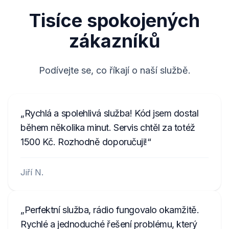
správného čísla.
Pokud máte jiný model rádia, může být nutné
Tisíce spokojených
Tento úkon opakujte pro další tlačítka - 2, 3
jeho vyjmutí a přečtení kódu z etikety na obalu
a 4.
rádia. Příklady naleznete níže.
zákazníků
Pro potvrzení stiskněte tlačítko 5.
Nástroje pro demontáž rádia
Nyní si opět můžete užít hudbu!
Podívejte se, co říkají o naší službě.
Rychlá a spolehlivá služba! Kód jsem dostal
během několika minut. Servis chtěl za totéž
1500 Kč. Rozhodně doporučuji!
Jiří N.
Perfektní služba, rádio fungovalo okamžitě.
Rychlé a jednoduché řešení problému, který