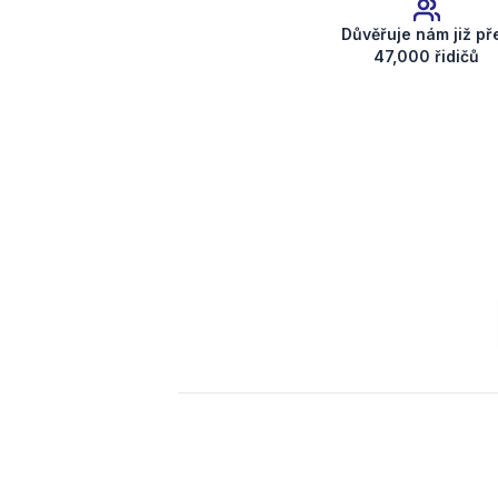
Důvěřuje nám již př
47,000 řidičů
Získat kód rádia