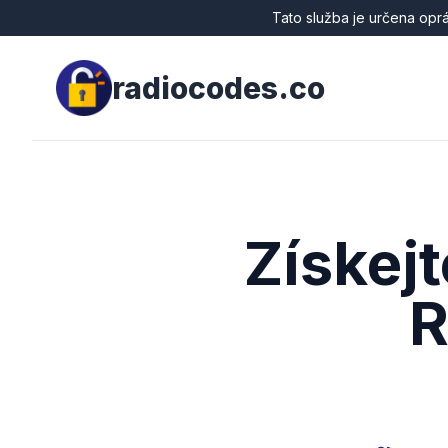
Tato služba je určena opr
radiocodes.co
Získej
R