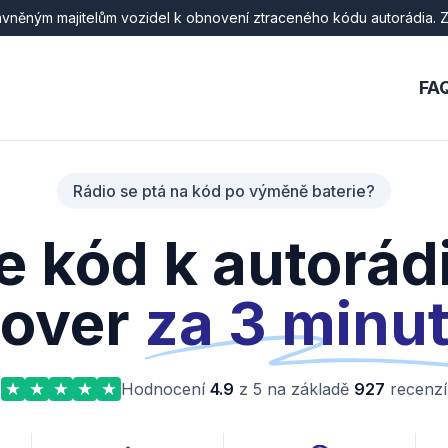
ávněným majitelům vozidel k obnovení ztraceného kódu autorádia. Zn
FA
Rádio se ptá na kód po výměně baterie?
te kód k autorád
over
za 3 minu
Hodnocení
4.9
z 5 na základě
927
recenzí