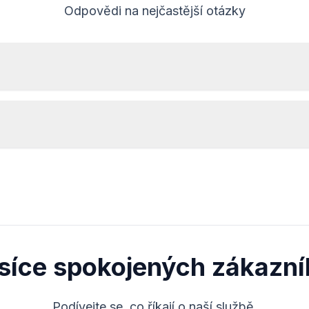
Odpovědi na nejčastější otázky
Pro čtení sériového čísla rádia Land Rover je nutná
demontáž a přečtení kódu z etikety na obalu rádia.
Obvykle se sériové číslo nachází nad nebo pod čárovým
kódem. Příklady:
Kód bude poskytnut
ihned
po provedení
M328991
IAM001786
objednávky, nezávisle na denní době.
isíce spokojených zákazní
Podívejte se, co říkají o naší službě.