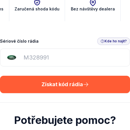
es
Zaručená shoda kódu
Bez návštěvy dealera
Sériové číslo rádia
Kde ho najít?
Získat kód rádia
Potřebujete pomoc?