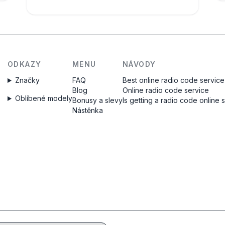
ODKAZY
MENU
NÁVODY
Značky
FAQ
Best online radio code service
Blog
Online radio code service
Oblíbené modely
Bonusy a slevy
Is getting a radio code online 
Nástěnka