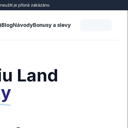
eužití je přísně zakázáno.
Q
Blog
Návody
Bonusy a slevy
iu Land
ty