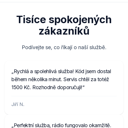
7801HN0Y1234567
Tisíce spokojených
067003105800D5910079026514
zákazníků
00790
Podívejte se, co říkají o naší službě.
Rychlá a spolehlivá služba! Kód jsem dostal
během několika minut. Servis chtěl za totéž
1500 Kč. Rozhodně doporučuji!
Jiří N.
Perfektní služba, rádio fungovalo okamžitě.