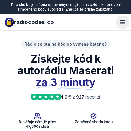
Tato služba je určena oprávněným majitelům vozidel k obnovení
ztraceného kódu autorádia. Zneužití je přísně zakázáno.
radiocodes.co
Ope
Rádio se ptá na kód po výměně baterie?
Získejte kód k
autorádiu Maserati
za 3 minuty
4.9
/5 z
927
recenzí
Důvěřuje nám již přes
Zaručená shoda kódu
47,000 řidičů