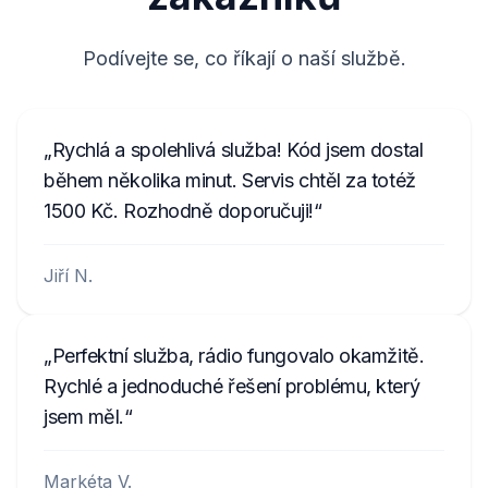
B250
281155248RTK123
Podívejte se, co říkají o naší službě.
58153123
ME7480E213B117
Rychlá a spolehlivá služba! Kód jsem dostal
MEB100E9195120
během několika minut. Servis chtěl za totéž
1500 Kč. Rozhodně doporučuji!
Jiří N.
Perfektní služba, rádio fungovalo okamžitě.
Rychlé a jednoduché řešení problému, který
jsem měl.
Markéta V.