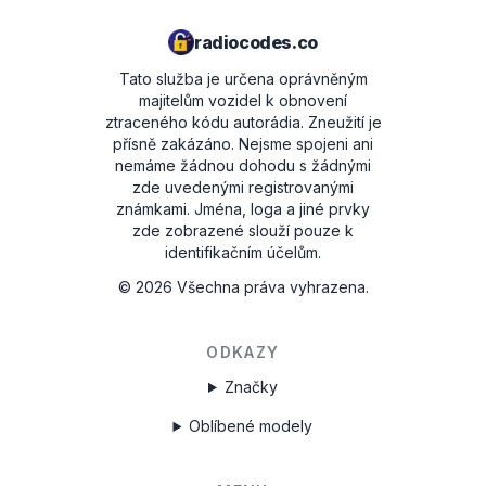
radiocodes.co
Tato služba je určena oprávněným
majitelům vozidel k obnovení
ztraceného kódu autorádia. Zneužití je
přísně zakázáno.
Nejsme spojeni ani
nemáme žádnou dohodu s žádnými
zde uvedenými registrovanými
známkami. Jména, loga a jiné prvky
zde zobrazené slouží pouze k
identifikačním účelům.
©
2026
Všechna práva vyhrazena.
ODKAZY
Značky
Oblíbené modely