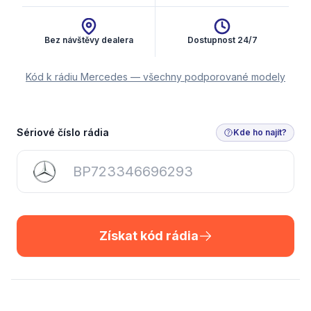
Bez návštěvy dealera
Dostupnost 24/7
Kód k rádiu Mercedes — všechny podporované modely
Získat kód rádia
Sériové číslo rádia
Kde ho najít?
Získat kód rádia