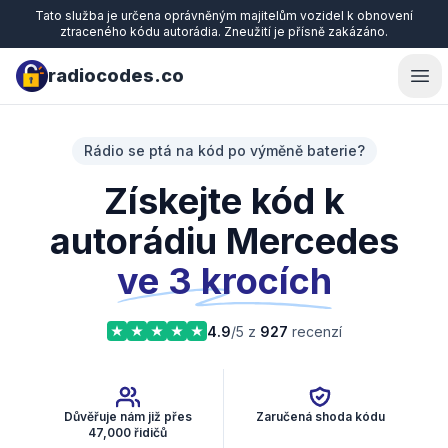
Tato služba je určena oprávněným majitelům vozidel k obnovení
ztraceného kódu autorádia. Zneužití je přísně zakázáno.
radiocodes.co
Ope
Rádio se ptá na kód po výměně baterie?
Získejte kód k
autorádiu Mercedes
ve 3 krocích
4.9
/5 z
927
recenzí
Důvěřuje nám již přes
Zaručená shoda kódu
47,000 řidičů