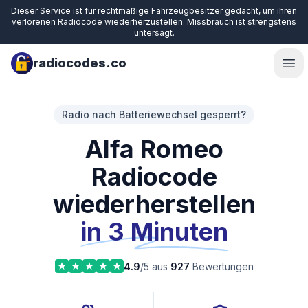
Dieser Service ist für rechtmäßige Fahrzeugbesitzer gedacht, um ihren
verlorenen Radiocode wiederherzustellen. Missbrauch ist strengstens
untersagt.
radiocodes.co
Ope
Radio nach Batteriewechsel gesperrt?
Alfa Romeo
Radiocode
wiederherstellen
in 3 Minuten
4.9
/5 aus
927
Bewertungen