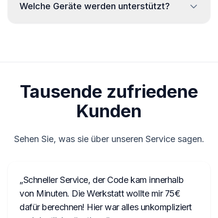
Welche Geräte werden unterstützt?
bereitgestellt, unabhängig von der
CM1232E0794521
Tageszeit.
BP723346696293
Wir unterstützen keine Geräte von Delphi und
Magneti Marelli.
A2C1458550300001501
Y127
Tausende zufriedene
M117844
90145
Kunden
TVPQN2966H0123
Sehen Sie, was sie über unseren Service sagen.
T00BE174690622
E1994
АЗС023142000100003534
Schneller Service, der Code kam innerhalb
von Minuten. Die Werkstatt wollte mir 75€
1023R123456
dafür berechnen! Hier war alles unkompliziert
FA0926T1200576