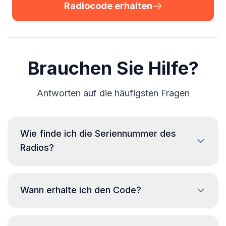
Radiocode erhalten
Brauchen Sie Hilfe?
Antworten auf die häufigsten Fragen
Wie finde ich die Seriennummer des
Radios?
Zum Ablesen der Seriennummer des Alfa Romeo-
Radios ist ein Ausbau erforderlich, um den Code vom
Wann erhalte ich den Code?
Etikett auf dem Radiogehäuse abzulesen. Die
Seriennummer befindet sich normalerweise über oder
unter dem Barcode. Beispiele:
Der Code wird
sofort
nach der Bestellung