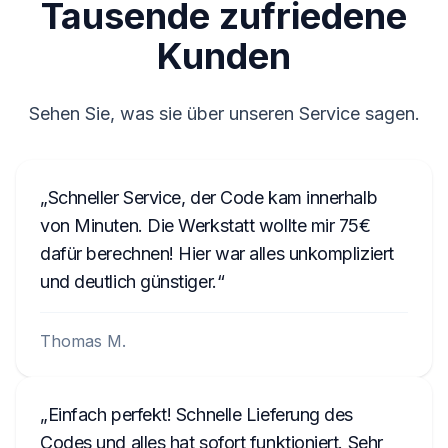
Tausende zufriedene
BP052677003905
Kunden
E1994
8200057681TJ823
Sehen Sie, was sie über unseren Service sagen.
281155248RTK123
2210AH0W1507123
Schneller Service, der Code kam innerhalb
A2C1458550300001501
von Minuten. Die Werkstatt wollte mir 75€
C70000001234
dafür berechnen! Hier war alles unkompliziert
und deutlich günstiger.
Thomas M.
Einfach perfekt! Schnelle Lieferung des
Codes und alles hat sofort funktioniert. Sehr