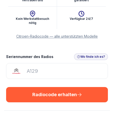
vertrauen uns
garantiert
Kein Werkstattbesuch
Verfügbar 24/7
nötig
Citroen-Radiocode — alle unterstützten Modelle
Radiocode erhalten
Seriennummer des Radios
Wo finde ich es?
Radiocode erhalten