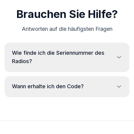
Brauchen Sie Hilfe?
Antworten auf die häufigsten Fragen
Wie finde ich die Seriennummer des
Radios?
Zum Ablesen der Seriennummer des Citroen-Radios ist
ein Ausbau erforderlich, um den Code vom Etikett auf
Wann erhalte ich den Code?
dem Radiogehäuse abzulesen. Die Seriennummer
befindet sich normalerweise über oder unter dem
Barcode. Beispiele:
Der Code wird
sofort
nach der Bestellung
bereitgestellt, unabhängig von der
A129
Tageszeit.
T0F312