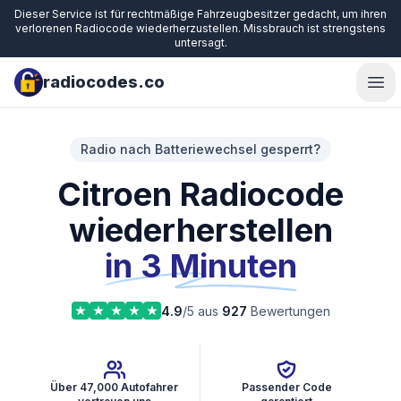
Dieser Service ist für rechtmäßige Fahrzeugbesitzer gedacht, um ihren
verlorenen Radiocode wiederherzustellen. Missbrauch ist strengstens
untersagt.
radiocodes.co
Ope
Radio nach Batteriewechsel gesperrt?
Citroen Radiocode
wiederherstellen
in 3 Minuten
4.9
/5 aus
927
Bewertungen
Über 47,000 Autofahrer
Passender Code