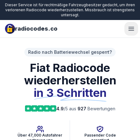
Dieser Service ist für rechtmäßige Fahrzeugbesitzer gedacht, um ihren
verlorenen Radiocode wiederherzustellen. Missbrauch ist strengstens
untersagt.
radiocodes.co
Ope
Radio nach Batteriewechsel gesperrt?
Fiat Radiocode
wiederherstellen
in 3 Schritten
4.9
/5 aus
927
Bewertungen
Über 47,000 Autofahrer
Passender Code