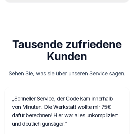
Tageszeit.
CM1232E0794521
Wir unterstützen keine Geräte von Delphi und
Magneti Marelli.
T00BE174690622
W1507123
Tausende zufriedene
7801HN0Y1234567
067003105800D5910079026514
Kunden
00790
Sehen Sie, was sie über unseren Service sagen.
Schneller Service, der Code kam innerhalb
von Minuten. Die Werkstatt wollte mir 75€
dafür berechnen! Hier war alles unkompliziert
und deutlich günstiger.