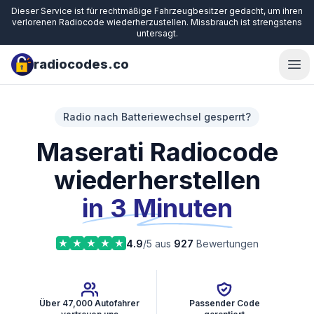
Dieser Service ist für rechtmäßige Fahrzeugbesitzer gedacht, um ihren
verlorenen Radiocode wiederherzustellen. Missbrauch ist strengstens
untersagt.
radiocodes.co
Ope
Radio nach Batteriewechsel gesperrt?
Maserati Radiocode
wiederherstellen
in 3 Minuten
4.9
/5 aus
927
Bewertungen
Über 47,000 Autofahrer
Passender Code