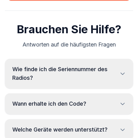
Brauchen Sie Hilfe?
Antworten auf die häufigsten Fragen
Wie finde ich die Seriennummer des
Radios?
Zum Ablesen der Seriennummer des Maserati-Radios
ist ein Ausbau erforderlich, um den Code vom Etikett
Wann erhalte ich den Code?
auf dem Radiogehäuse abzulesen. Die Seriennummer
befindet sich normalerweise über oder unter dem
Barcode. Beispiele:
Der Code wird
sofort
nach der Bestellung
Welche Geräte werden unterstützt?
bereitgestellt, unabhängig von der
BP723346696293