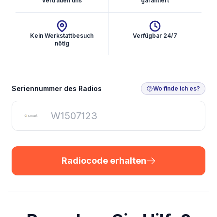
vertrauen uns
garantiert
Kein Werkstattbesuch
Verfügbar 24/7
nötig
Radiocode erhalten
Seriennummer des Radios
Wo finde ich es?
Radiocode erhalten