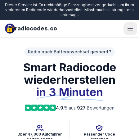
Dieser Service ist für rechtmäßige Fahrzeugbesitzer gedacht, um ihren
verlorenen Radiocode wiederherzustellen. Missbrauch ist strengstens
untersagt.
radiocodes.co
Ope
Radio nach Batteriewechsel gesperrt?
Smart Radiocode
wiederherstellen
in 3 Minuten
4.9
/5 aus
927
Bewertungen
Über 47,000 Autofahrer
Passender Code