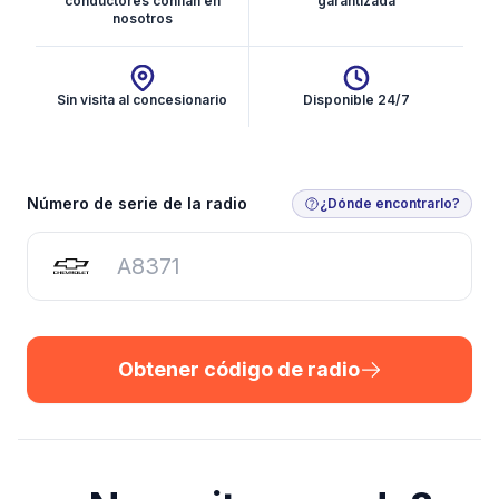
conductores confían en
garantizada
nosotros
Sin visita al concesionario
Disponible 24/7
Obtener código de radio
Número de serie de la radio
¿Dónde encontrarlo?
Obtener código de radio