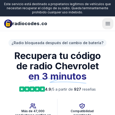
Este servicio está destinado a propietarios legítimos de vehículos que
necesitan recuperar el código de su radio. Queda terminantemente
prohibido cualquier uso indebido.
radiocodes.co
Ope
¿Radio bloqueada después del cambio de batería?
Recupera tu código
de radio Chevrolet
en 3 minutos
4.9
/5 a partir de
927
reseñas
Más de 47,000
Compatibilidad