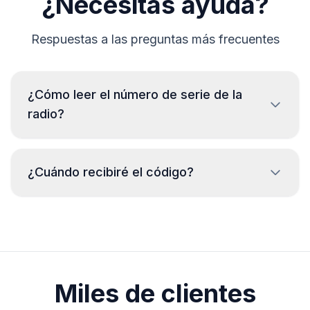
¿Necesitas ayuda?
Respuestas a las preguntas más frecuentes
¿Cómo leer el número de serie de la
radio?
Para leer el número de serie de la radio Chevrolet es
necesario desmontarla y leer el código de la etiqueta
¿Cuándo recibiré el código?
de la carcasa. Generalmente, el número de serie se
encuentra arriba o debajo del código de barras.
Ejemplos:
El código se entregará
inmediatamente
después de realizar el pedido, sin importar
A8371
la hora del día.
A4436
Miles de clientes
A4080